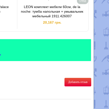
след
alace
LEON комплект мебели 60см, de la
Зеркало 
м
noche: тумба напольная + умывальник
More to
мебельный 1911.426007
20,167 грн.
Добавить отзыв