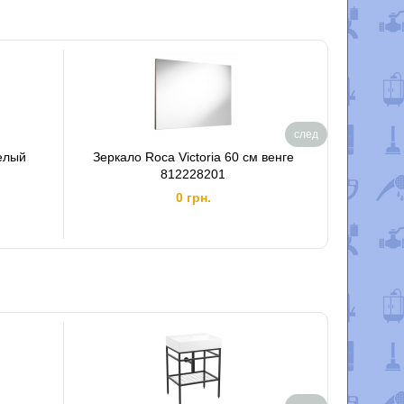
след
белый
Зеркало Roca Victoria 60 см венге
Зеркало
812228201
0 грн.