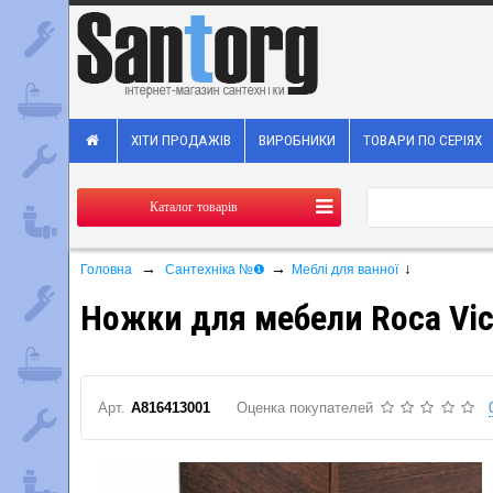
ХІТИ ПРОДАЖІВ
ВИРОБНИКИ
ТОВАРИ ПО СЕРІЯХ
Каталог товарів
→
→
↓
Головна
Сантехніка №❶
Меблі для ванної
Ножки для мебели Roca Vic
Арт.
A816413001
Оценка покупателей