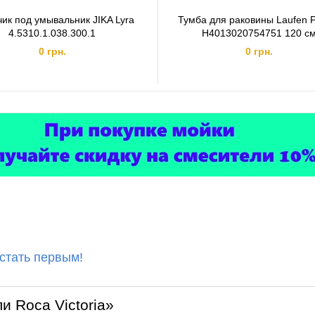
ик под умывальник JIKA Lyra
Тумба для раковины Laufen P
4.5310.1.038.300.1
H4013020754751 120 с
0 грн.
0 грн.
 стать первым!
и Roca Victoria»