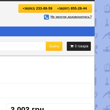
233-88-59
855-28-44
+38(063)
+38(097)
Не змогли додзвонитись?
0
товарів
Знайти
3 003 грн.