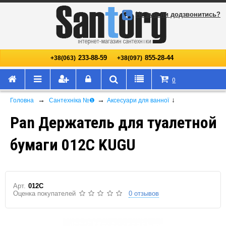
Не змогли додзвонитись?
233-88-59
855-28-44
+38(063)
+38(097)
0
→
→
↓
Головна
Сантехніка №❶
Аксесуари для ванної
Pan Держатель для туалетной
бумаги 012C KUGU
Арт.
012C
Оценка покупателей
0 отзывов