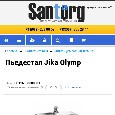
Не змогли додзвонитись?
233-88-59
855-28-44
+38(063)
+38(097)
0
→
→
↓
Головна
Сантехніка №❶
Унітази умивальники мийки
Пьедестал Jika Olymp
Арт.
H8196100000001
Оценка покупателей
0 отзывов