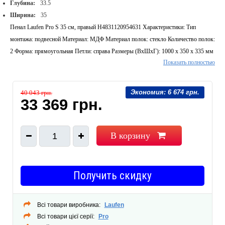
Глубина:
33.5
Ширина:
35
Пенал Laufen Pro S 35 см, правый H4831120954631 Характеристики: Тип
монтажа: подвесной Материал: МДФ Материал полок: стекло Количество полок:
2 Форма: прямоугольная Петли: справа Размеры (ВхШхГ): 1000 х 350 х 335 мм
Показать полностью
Вес: 23,8 кг Цвет фасада: белый
Экономия:
6 674 грн.
40 043 грн.
33 369 грн.
В корзину
1
Получить скидку
Всі товари виробника:
Laufen
Всі товари цієї серії:
Pro