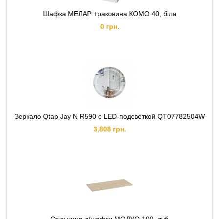
Шафка МЕЛАР +раковина КОМО 40, біла
0 грн.
Зеркало Qtap Jay N R590 с LED-подсветкой QT07782504W
3,808 грн.