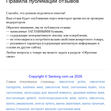
Правила публикации отзывов
Спасибо, что решили поделиться опытом!
Ваш отзыв будет опубликован через некоторое время после проверки
модератором.
Обратите внимание, мы не публикуем отзывы:
— написанные ЗАГЛАВНЫМИ буквами,
— содержащие ненормативную лексику или оскорбления,
— не относящиеся к потребительским свойствам конкретного товара,
— рекламного характера (содержащие контактную информацию и
ссылки на другие сайты).
Любые вопросы о товаре вы можете задать в разделе «Обратная
связь».
Copyright © Santorg.com.ua 2026
Самые популярные страницы:
смесители grohe
,
смесители
hansgrohe
,
kaldewei киев
,
смесители kludi
,
сантехника laufen
,
roca
сантехника
,
аксессуары для ванной комнаты
,
душевая кабина киев
,
инсталляция geberit
,
полотенцесушители киев
,
купить смеситель
,
купить умывальник
,
унитаз купить
,
ванна акриловая
,
ванна чугунная
,
ванны стальные
,
интернет магазин сантехники киев