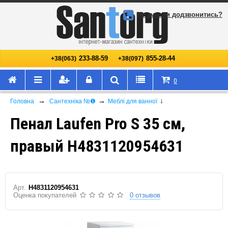
Не змогли додзвонитись?
233-88-59
855-28-44
+38(063)
+38(097)
0
→
→
↓
Головна
Сантехніка №❶
Меблі для ванної
Пенал Laufen Pro S 35 см,
правый H4831120954631
Арт.
H4831120954631
Оценка покупателей
0 отзывов