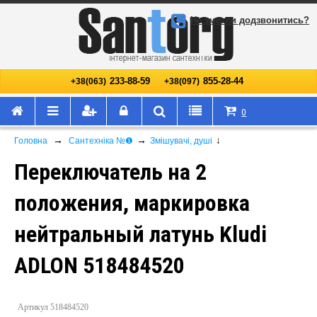
Не змогли додзвонитись?
233-88-59
855-28-44
+38(063)
+38(097)
0
→
→
↓
Головна
Сантехніка №❶
Змішувачі, душі
Переключатель на 2
положения, маркировка
нейтральный латунь Kludi
ADLON 518484520
Артикул 518484520