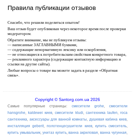
Правила публикации отзывов
Спасибо, что решили поделиться опытом!
Ваш отзыв будет опубликован через некоторое время после проверки
модератором.
Обратите внимание, мы не публикуем отзывы:
— написанные ЗАГЛАВНЫМИ буквами,
— содержащие ненормативную лексику или оскорбления,
— не относящиеся к потребительским свойствам конкретного товара,
— рекламного характера (содержащие контактную информацию и
ссылки на другие сайты).
Любые вопросы о товаре вы можете задать в разделе «Обратная
связь».
Copyright © Santorg.com.ua 2026
Самые популярные страницы:
смесители grohe
,
смесители
hansgrohe
,
kaldewei киев
,
смесители kludi
,
сантехника laufen
,
roca
сантехника
,
аксессуары для ванной комнаты
,
душевая кабина киев
,
инсталляция geberit
,
полотенцесушители киев
,
купить смеситель
,
купить умывальник
,
унитаз купить
,
ванна акриловая
,
ванна чугунная
,