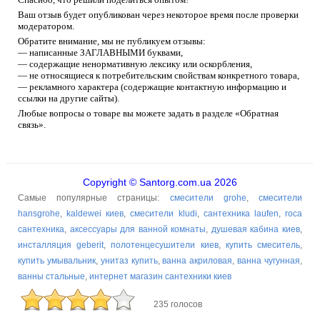
Ваш отзыв будет опубликован через некоторое время после проверки
модератором.
Обратите внимание, мы не публикуем отзывы:
— написанные ЗАГЛАВНЫМИ буквами,
— содержащие ненормативную лексику или оскорбления,
— не относящиеся к потребительским свойствам конкретного товара,
— рекламного характера (содержащие контактную информацию и
ссылки на другие сайты).
Любые вопросы о товаре вы можете задать в разделе «Обратная
связь».
Copyright © Santorg.com.ua 2026
Самые популярные страницы:
смесители grohe
,
смесители
hansgrohe
,
kaldewei киев
,
смесители kludi
,
сантехника laufen
,
roca
сантехника
,
аксессуары для ванной комнаты
,
душевая кабина киев
,
инсталляция geberit
,
полотенцесушители киев
,
купить смеситель
,
купить умывальник
,
унитаз купить
,
ванна акриловая
,
ванна чугунная
,
ванны стальные
,
интернет магазин сантехники киев
235 голосов