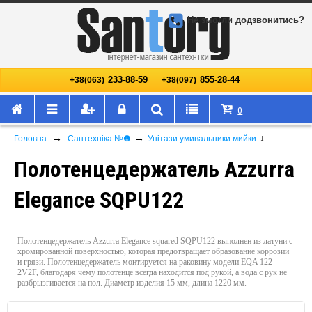
Не змогли додзвонитись?
233-88-59
855-28-44
+38(063)
+38(097)
0
→
→
↓
Головна
Сантехніка №❶
Унітази умивальники мийки
Полотенцедержатель Azzurra
Elegance SQPU122
Полотенцедержатель Azzurra Elegance squared SQPU122 выполнен из латуни с
хромированной поверхностью, которая предотвращает образование коррозии
и грязи. Полотенцедержатель монтируется на раковину модели EQA 122
2V2F, благодаря чему полотенце всегда находится под рукой, а вода с рук не
разбрызгивается на пол. Диаметр изделия 15 мм, длина 1220 мм.