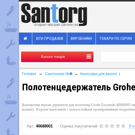
ХІТИ ПРОДАЖІВ
ВИРОБНИКИ
ТОВАРИ ПО СЕРІЯХ
Каталог товарів
→
→
↓
Головна
Сантехніка №❶
Аксесуари для ванної
Полотенцедержатель Grohe 
Компактная версия держателя для полотенца Grohe Essentials 40688001
комнату. Изделие выполнено с износостойким хромированным покрытием
Арт.
40688001
Оценка покупателей
0 о