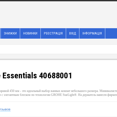
ЗНИЖКИ
НОВИНКИ
РЕЄСТРАЦІЯ
ВХІД
ІНФОРМАЦІЯ
Essentials 40688001
 шириной 450 мм - это идеальный выбор ванных комнат небольшого размера. Минималис
 с элегантным блеском по технологии GROHE StarLight®. На держатель нанесен фирме
тзывов