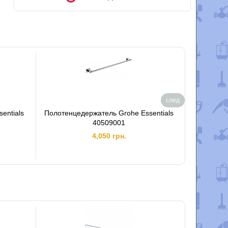
след
entials
Полотенцедержатель Grohe Essentials
Держат
40509001
4,050 грн.