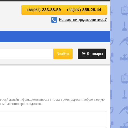
233-88-59
855-28-44
+38(063)
+38(097)
Не змогли додзвонитись?
0
товарів
Знайти
тичный дизайн и функциональность в то же время украсят любую ванную
нный логотип производителя.