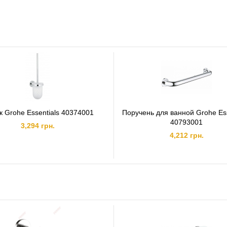
Габариты изделия (ВхШхГ), мм:
54х500х60
Тип изделия:
Полотенцедержатель
Материал:
Металл
Цвет:
Хром
Поверхность:
Глянцевая
Форма:
Прямоугольная
Количество перекладин:
1
 Grohe Essentials 40374001
Поручень для ванной Grohe Ess
40793001
3,294 грн.
4,212 грн.