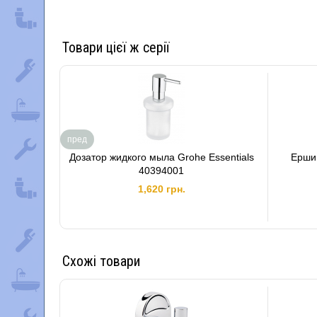
Товари цієї ж серії
пред
Дозатор жидкого мыла Grohe Essentials
Ершик
40394001
1,620 грн.
Схожі товари