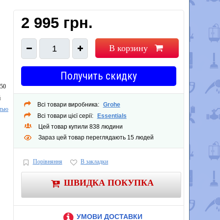
2 995 грн.
В корзину
1
Получить скидку
450
й
Всі товари виробника:
Grohe
тью
ие
Всі товари цієї серії:
Essentials
Цей товар купили 838 людини
Зараз цей товар переглядають 15 людей
Порівняння
В закладки
ШВИДКА ПОКУПКА
УМОВИ ДОСТАВКИ