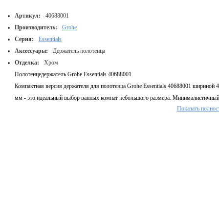
Артикул:
40688001
Производитель:
Grohe
Серия:
Essentials
Аксессуары:
Держатель полотенца
Отделка:
Хром
Полотенцедержатель Grohe Essentials 40688001
Компактная версия держателя для полотенца Grohe Essentials 40688001 шириной 
мм - это идеальный выбор ванных комнат небольшого размера. Минималистичны
Показать полнос
дизайн и функциональность в то же время украсят любую ванную комнату. Издел
выполнено с износостойким хромированным покрытием с элегантным блеском по
технологии GROHE StarLight®. На держатель нанесен фирменный логотип
производителя.
Способ монтажа:
Настенный
Метод крепления:
Шурупы
Комплектация:
Полотенцедержатель, крепежи.
Гарантия:
6 месяцев
Количество грузовых мест:
1
Габариты упаковки, мм:
75х620х140