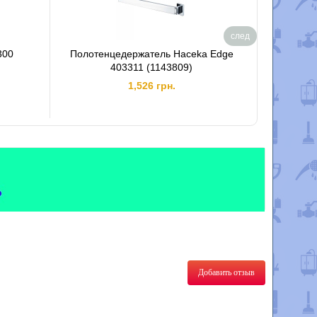
след
300
Полотенцедержатель Haceka Edge
Waste Bi
403311 (1143809)
1,526 грн.
Добавить отзыв