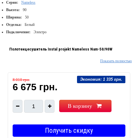
Серия:
Nameless
Высота:
90
Ширина:
50
Отделка:
Белый
Подключение:
Электро
Полотенцесушитель Instal projekt Nameless Nam-50/90W
Показать полностью
Торговая марка: Instal Projekt
Коллекция: Nameless
Экономия:
1 335 грн.
8 010 грн.
Страна производитель: Польша
6 675 грн.
Тип: стационарный
Электроподключение: электрический шнур
Вывод шнура: справа/слева
В корзину
1
Терморегулятор (выключатель): нет
Форма: лесенка
Материал: сталь
Получить скидку
Цвет покрытия: белый