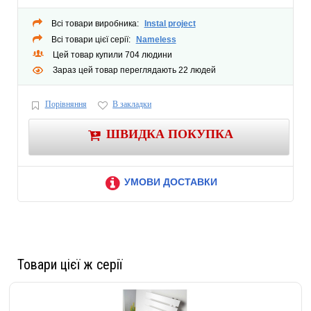
Ширина, мм: 500
Высота, мм: 900
Всі товари виробника:
Instal project
Глубина, мм: 94 - 104
Всі товари цієї серії:
Nameless
Цей товар купили 704 людини
Энергопотребление (тэн), Вт: 455
Зараз цей товар переглядають 22 людей
Наличие полки: нет
Количество перемычек (секций): 9
Порівняння
В закладки
Максимальная рабочая температура: 95
Предназначение: для дома
ШВИДКА ПОКУПКА
Способ монтажа: вертикальный
Рабочее напряжение: 220 В
Наполнение: жидкостные
УМОВИ ДОСТАВКИ
Степень защиты - IP44
Напряжение/Частота: ~ 220-240 V / 50 Hz
Класс защиты: I
Тип/вид вилки: стандартная UNI-SHUKO
Товари цієї ж серії