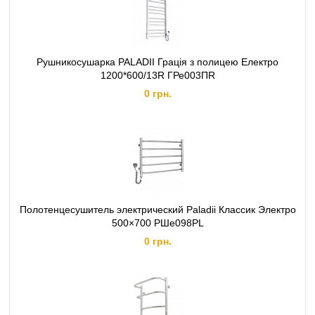
Рушникосушарка PALADII Грація з полицею Електро
1200*600/13R ГРе003ПR
0 грн.
Полотенцесушитель электрический Paladii Классик Электро
500×700 РШе098РL
0 грн.