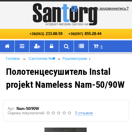
Не змогли додзвонитись?
233-88-59
855-28-44
+38(063)
+38(097)
0
→
→
↓
Головна
Сантехніка №❶
Рушникосушки
Полотенцесушитель Instal
projekt Nameless Nam-50/90W
Арт.
Nam-50/90W
Оценка покупателей
0 отзывов