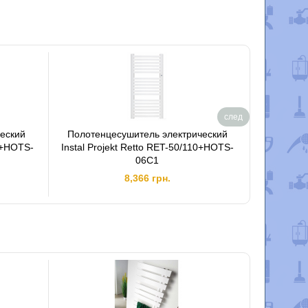
след
еский
Полотенцесушитель электрический
Полотен
0+HOTS-
Instal Projekt Retto RET-50/110+HOTS-
In
06C1
5
8,366 грн.