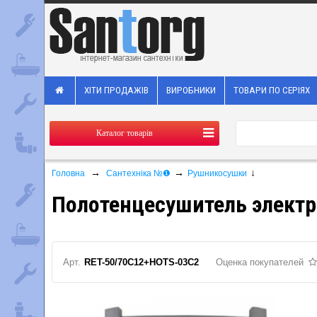
ХІТИ ПРОДАЖІВ
ВИРОБНИКИ
ТОВАРИ ПО СЕРІЯХ
Каталог товарів
→
→
↓
Головна
Сантехніка №❶
Рушникосушки
Полотенцесушитель электри
Арт.
RET-50/70C12+HOTS-03C2
Оценка покупателей