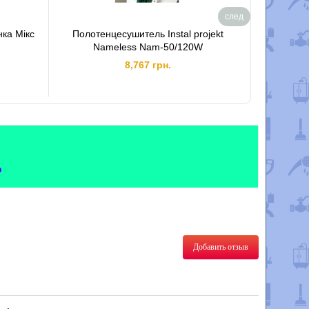
след
ка Мiкс
Полотенцесушитель Instal projekt
Рушникосу
Nameless Nam-50/120W
8
8,767 грн.
Добавить отзыв