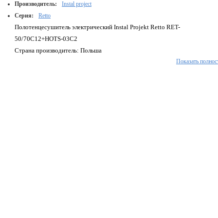
Производитель:
Instal project
Серия:
Retto
Полотенцесушитель электрический Instal Projekt Retto RET-
50/70C12+HOTS-03C2
Страна производитель: Польша
Показать полнос
Тип: стационарный
Электроподключение: электрический шнур
Вывод шнура: справа
Терморегулятор (выключатель): есть
Форма: лесенка
Материал: низкоуглеродная сталь
Цвет покрытия: графит
Ширина, мм: 540
Высота, мм: 708
Глубина, мм: 80
Номинальная тепловая мощность, Вт: 300
Наличие полки: нет
Количество перемычек (секций): 12
Максимальная рабочая температура: 95