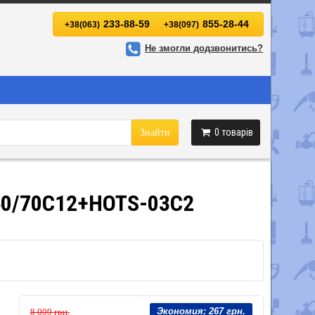
233-88-59
855-28-44
+38(063)
+38(097)
Не змогли додзвонитись?
0
товарів
Знайти
-50/70C12+HOTS-03C2
Экономия:
267 грн.
8 099 грн.