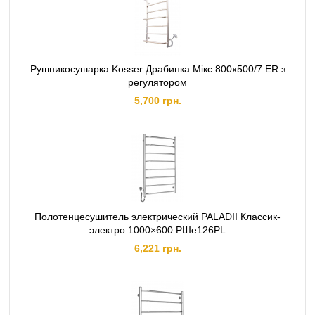
Рушникосушарка Kosser Драбинка Мiкс 800х500/7 ЕR з
регулятором
5,700 грн.
Полотенцесушитель электрический PALADII Классик-
электро 1000×600 РШе126РL
6,221 грн.