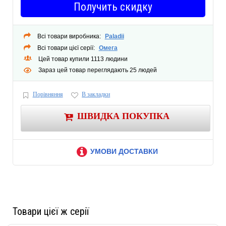
Вид: радиатор лесенка
Получить скидку
Количество секций (перемычек): 7 + 1п16
Материал изделия: нержавеющая сталь AISI 304
Всі товари виробника:
Paladii
Цвет: хром
Всі товари цієї серії:
Омега
Межосевое расстояние: 500 мм
Цей товар купили 1113 людини
Подвод электричества:
правый
Зараз цей товар переглядають 25 людей
Регулятор температуры
Максимальная рабочая температура: 65 ºС
Порівняння
В закладки
Габариты (В×Ш×Г): 900×500
Толщина стенки трубки: 2.5 мм
ШВИДКА ПОКУПКА
Сварочный шов: класс TIG
Монтажные отверстия: 4
Тип крепления: вертикальный, настенный, стационарный
УМОВИ ДОСТАВКИ
Напряжение: 220 В/ 50 Гц
Мощность: 140-150 Вт
Производитель: Украина
Дополнительная информация: При изготовлении используется только
Товари цієї ж серії
сертифицированная нержавеющая пищевая труба производства Италии, марки