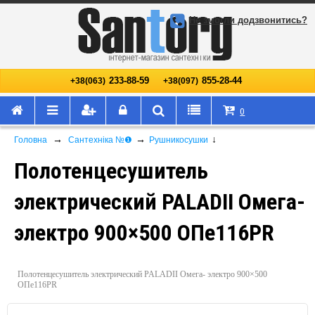
Не змогли додзвонитись?
233-88-59
855-28-44
+38(063)
+38(097)
0
→
→
↓
Головна
Сантехніка №❶
Рушникосушки
Полотенцесушитель
электрический PALADII Омега-
электро 900×500 ОПе116РR
Полотенцесушитель электрический PALADII Омега- электро 900×500
ОПе116РR