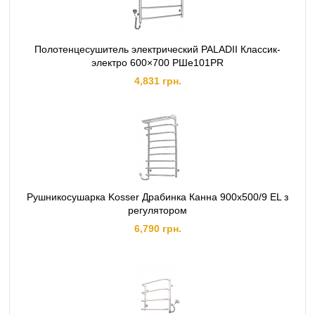
Полотенцесушитель электрический PALADII Классик-
электро 600×700 РШе101РR
4,831 грн.
Рушникосушарка Kosser Драбинка Канна 900х500/9 EL з
регулятором
6,790 грн.