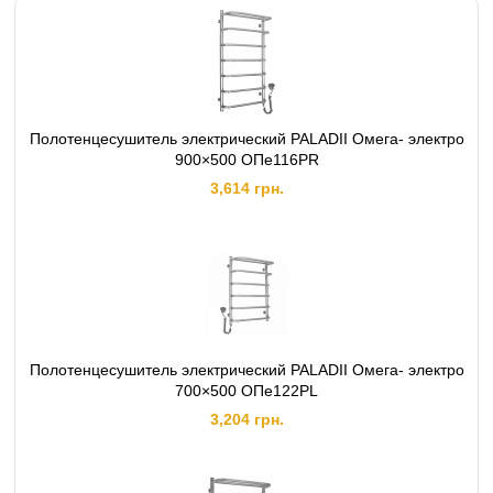
AISI 304 Padana (Падана) и Marcegaglia (Марчегагли). Изделия отличаются
качественной адаптацией к отечественным условиям эксплуатации. Каждое
изделие имеет свой оригинальный номер, что позволяет обеспечить наилучшее
качество гарантийного и послегарантийного сопровождения.
Полотенцесушитель электрический PALADII Омега- электро
900×500 ОПе116РR
3,614 грн.
Полотенцесушитель электрический PALADII Омега- электро
700×500 ОПе122РL
3,204 грн.