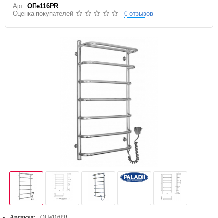
Арт.
ОПе116РR
Оценка покупателей
0 отзывов
Артикул:
ОПе116РR