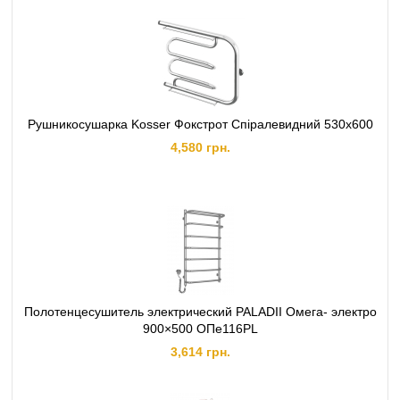
Рушникосушарка Kosser Фокстрот Спіралевидний 530х600
4,580 грн.
Полотенцесушитель электрический PALADII Омега- электро
900×500 ОПе116РL
3,614 грн.