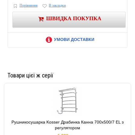
мм.
Порівняння
В закладки
Терморегулятор
Да
Гарантийный срок,
ШВИДКА ПОКУПКА
24
месяцев.
Габаритные и присоеденительные размеры
УМОВИ ДОСТАВКИ
Высота, мм.
700
Ширина, мм.
500
Глубина, мм.
220
Комплектация
Крепеж
Да
Товари цієї ж серії
Паспорт
Да
Дополнительные характеристики
Габариты (ВхШхГ)
700х500х220 мм
Вес в упаковке,
единица измерения
5.9
кг
Рушникосушарка Kosser Драбинка Канна 700х500/7 EL з
Цвет
Хром
регулятором
Диаметр стойки - Ø30, толщина стойки - 1.5 мм, диаметр