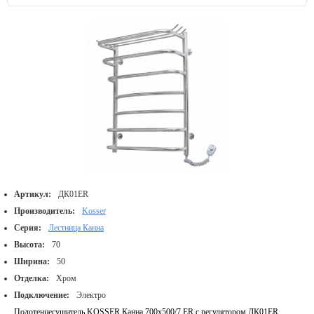
Артикул:
ДК01ER
Производитель:
Kosser
Серия:
Лестница Канна
Высота:
70
Ширина:
50
Отделка:
Хром
Подключение:
Электро
Полотенцесушитель KOSSER Канна 700х500/7 ЕR с регулятором ДК01ER