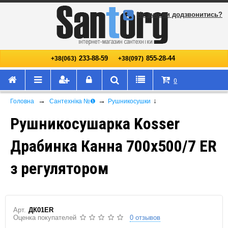
Не змогли додзвонитись?
233-88-59
855-28-44
+38(063)
+38(097)
0
→
→
↓
Головна
Сантехніка №❶
Рушникосушки
Рушникосушарка Kosser
Драбинка Канна 700х500/7 ER
з регулятором
Арт.
ДК01ER
Оценка покупателей
0 отзывов