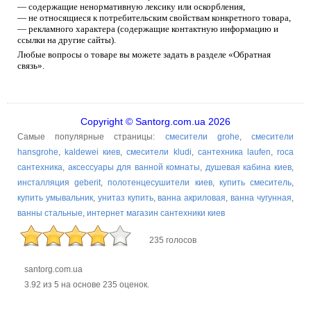
— содержащие ненормативную лексику или оскорбления,
— не относящиеся к потребительским свойствам конкретного товара,
— рекламного характера (содержащие контактную информацию и
ссылки на другие сайты).
Любые вопросы о товаре вы можете задать в разделе «Обратная
связь».
Copyright © Santorg.com.ua 2026
Самые популярные страницы:
смесители grohe
,
смесители
hansgrohe
,
kaldewei киев
,
смесители kludi
,
сантехника laufen
,
roca
сантехника
,
аксессуары для ванной комнаты
,
душевая кабина киев
,
инсталляция geberit
,
полотенцесушители киев
,
купить смеситель
,
купить умывальник
,
унитаз купить
,
ванна акриловая
,
ванна чугунная
,
ванны стальные
,
интернет магазин сантехники киев
235 голосов
santorg.com.ua
3.92
из
5
на основе
235
оценок.