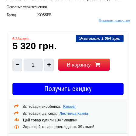
Основные характеристики
Бренд
KOSSER
Показать полностью
Страна
Украина
производитель
Тип
Экономия:
1 064 грн.
6 384 грн.
Электрический
5 320 грн.
полотенцесушителя
Материал
Нержавеющая сталь
полотенцесушителя
В корзину
1
Форма
Лесенка
полотенцесушителя
Мощность, Вт.
135
Получить скидку
Рабочая
60
температура, °С.
Количество секций,
Всі товари виробника:
Kosser
7
Всі товари цієї серії:
Лестница Канна
шт.
Цей товар купили 1047 людини
Тип подключения
Правое
Зараз цей товар переглядають 39 людей
Длинна провода,
100