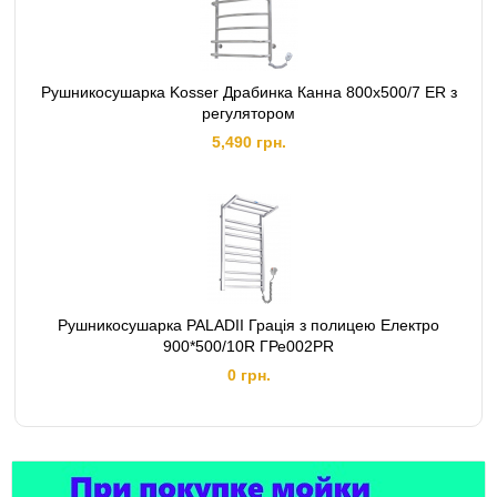
Рушникосушарка Kosser Драбинка Канна 800х500/7 ER з
регулятором
5,490 грн.
Рушникосушарка PALADII Грація з полицею Електро
900*500/10R ГРе002PR
0 грн.