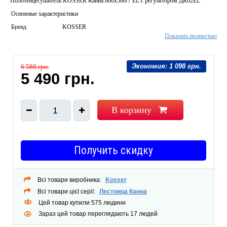
Полотенцесушитель KOSSER Канна 800х500/7 ЕL с регулятором ДК02EL
Основные характеристики
Бренд
KOSSER
Показать полностью
Страна
Украина
производитель
Тип
Экономия:
1 098 грн.
6 588 грн.
Электрический
5 490 грн.
полотенцесушителя
Материал
Нержавеющая сталь
полотенцесушителя
В корзину
1
Форма
Лесенка
полотенцесушителя
Мощность, Вт.
130
Получить скидку
Рабочая
60
температура, °С.
Количество секций,
Всі товари виробника:
Kosser
7
Всі товари цієї серії:
Лестница Канна
шт.
Цей товар купили 575 людини
Тип подключения
Левое
Зараз цей товар переглядають 17 людей
Длинна провода,
100