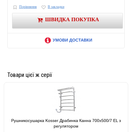
мм.
Порівняння
В закладки
Терморегулятор
Да
Гарантийный срок,
ШВИДКА ПОКУПКА
24
месяцев.
Габаритные и присоеденительные размеры
УМОВИ ДОСТАВКИ
Высота, мм.
800
Ширина, мм.
500
Глубина, мм.
220
Комплектация
Крепеж
Да
Товари цієї ж серії
Паспорт
Да
Дополнительные характеристики
Габариты (ВхШхГ)
800х500х220 мм
Вес в упаковке,
единица измерения
6.1
кг
Рушникосушарка Kosser Драбинка Канна 700х500/7 EL з
Цвет
Хром
регулятором
Диаметр стойки - Ø30, толщина стойки - 1.5 мм, диаметр