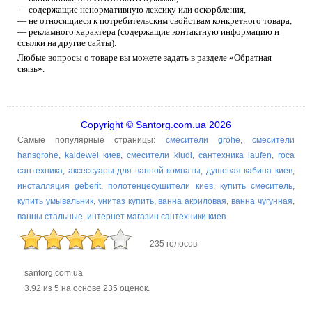
— содержащие ненормативную лексику или оскорбления,
— не относящиеся к потребительским свойствам конкретного товара,
— рекламного характера (содержащие контактную информацию и
ссылки на другие сайты).
Любые вопросы о товаре вы можете задать в разделе «Обратная
связь».
Copyright © Santorg.com.ua 2026
Самые популярные страницы:
смесители grohe
,
смесители
hansgrohe
,
kaldewei киев
,
смесители kludi
,
сантехника laufen
,
roca
сантехника
,
аксессуары для ванной комнаты
,
душевая кабина киев
,
инсталляция geberit
,
полотенцесушители киев
,
купить смеситель
,
купить умывальник
,
унитаз купить
,
ванна акриловая
,
ванна чугунная
,
ванны стальные
,
интернет магазин сантехники киев
235 голосов
santorg.com.ua
3.92
из
5
на основе
235
оценок.