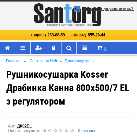
Не змогли додзвонитись?
233-88-59
855-28-44
+38(063)
+38(097)
0
→
→
↓
Головна
Сантехніка №❶
Рушникосушки
Рушникосушарка Kosser
Драбинка Канна 800х500/7 EL
з регулятором
Арт.
ДК02EL
Оценка покупателей
0 отзывов