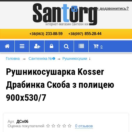
Не змогли додзвонитись?
233-88-59
855-28-44
+38(063)
+38(097)
0
→
→
↓
Головна
Сантехніка №❶
Рушникосушки
Рушникосушарка Kosser
Драбинка Скоба з полицею
900х530/7
Арт.
ДСп06
Оценка покупателей
0 отзывов