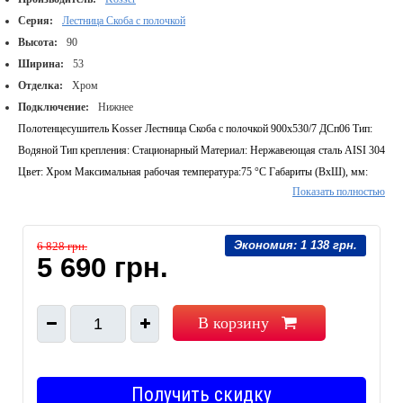
Серия:
Лестница Скоба с полочкой
Высота:
90
Ширина:
53
Отделка:
Хром
Подключение:
Нижнее
Полотенцесушитель Kosser Лестница Скоба с полочкой 900х530/7 ДСп06 Тип:
Водяной Тип крепления: Стационарный Материал: Нержавеющая сталь AISI 304
Цвет: Хром Максимальная рабочая температура:75 °С Габариты (ВхШ), мм:
Показать полностью
900х530 Количество перемычек: 7 Расстояние между центром подключения,
мм: 500
Экономия:
1 138 грн.
6 828 грн.
5 690 грн.
В корзину
1
Получить скидку