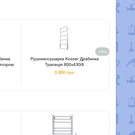
след
бинка
Рушникосушарка Kosser Драбинка
Рушнико
лятором
Трапецiя 800х430/6
3,900 грн.