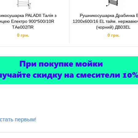
икосушарка PALADII Талія з
Рушникосушарка Драбинка В
ицею Електро 900*500/10R
1200х600/16 ЕL тайм. нержавію
ТАе002ПR
(чорний) ДВ03EL
0 грн.
0 грн.
 стать первым!