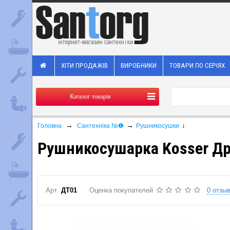
ХІТИ ПРОДАЖІВ
ВИРОБНИКИ
ТОВАРИ ПО СЕРІЯХ
Каталог товарів
→
→
↓
Головна
Сантехніка №❶
Рушникосушки
Рушникосушарка Kosser Др
Арт.
ДТ01
Оценка покупателей
0 отзы