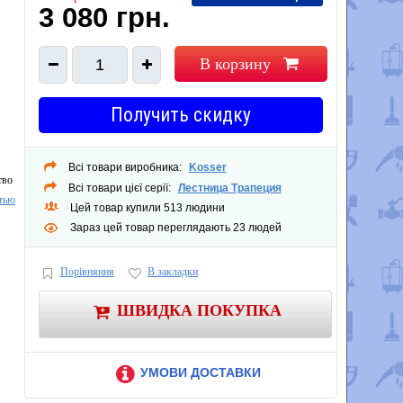
3 080 грн.
В корзину
1
Получить скидку
Всі товари виробника:
Kosser
тво
Всі товари цієї серії:
Лестница Трапеция
тью
Цей товар купили 513 людини
Зараз цей товар переглядають 23 людей
Порівняння
В закладки
ШВИДКА ПОКУПКА
УМОВИ ДОСТАВКИ