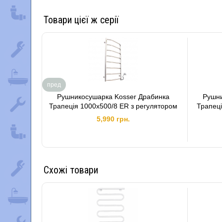
Товари цієї ж серії
пред
Рушникосушарка Kosser Драбинка
Рушни
Трапеція 1000х500/8 ER з регулятором
Трапеці
5,990 грн.
Схожі товари