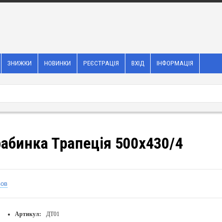
ЗНИЖКИ
НОВИНКИ
РЕЄСТРАЦІЯ
ВХІД
ІНФОРМАЦІЯ
абинка Трапецiя 500х430/4
вов
Артикул:
ДТ01