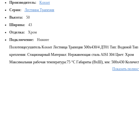
Производитель:
Kosser
Серия:
Лестница Трапеция
Высота:
50
Ширина:
43
Отделка:
Хром
Подключение:
Нижнее
Полотенцесушитель Kosser Лестница Трапеция 500х430/4 ДТ01 Тип: Водяной Тип
крепления: Стационарный Материал: Нержавеющая сталь AISI 304 Цвет: Хром
Максимальная рабочая температура:75 °С Габариты (ВхШ), мм: 500х430 Количес
Показать полнос
перемычек: 4 Расстояние между центром подключения, мм: 400