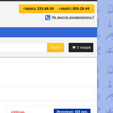
233-88-59
855-28-44
+38(063)
+38(097)
Не змогли додзвонитись?
0
товарів
Знайти
Экономия:
616 грн.
3 696 грн.