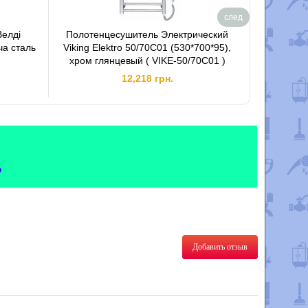
след
елді
Полотенцесушитель Электрический
Рушнико
ча сталь
Viking Elektro 50/70C01 (530*700*95),
Канна 7
хром глянцевый ( VIKE-50/70C01 )
12,218 грн.
Добавить отзыв