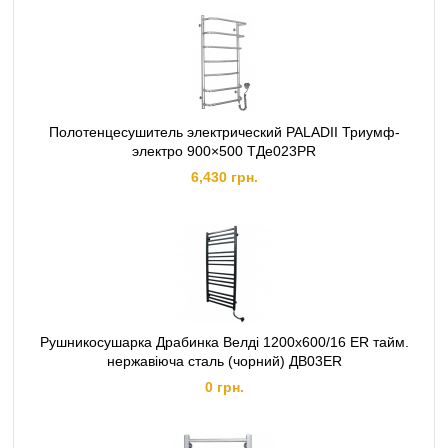
Полотенцесушитель электрический PALADII Триумф-
электро 900×500 ТДе023РR
6,430 грн.
Рушникосушарка Драбинка Велді 1200х600/16 ЕR тайм.
нержавіюча сталь (чорний) ДВ03ER
0 грн.