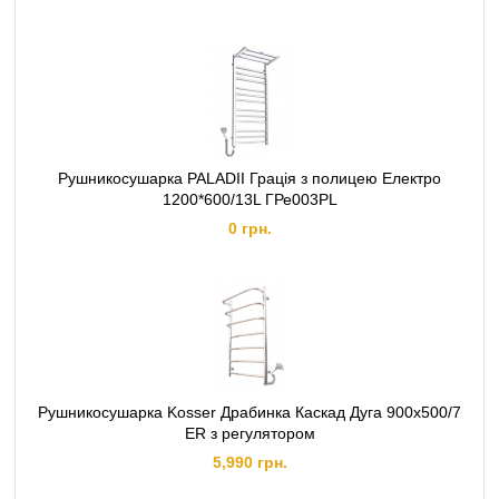
Рушникосушарка PALADII Грація з полицею Електро
1200*600/13L ГРе003PL
0 грн.
Рушникосушарка Kosser Драбинка Каскад Дуга 900х500/7
ER з регулятором
5,990 грн.