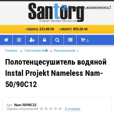
Не змогли додзвонитись?
233-88-59
855-28-44
+38(063)
+38(097)
0
→
→
↓
Головна
Сантехніка №❶
Рушникосушки
Полотенцесушитель водяной
Instal Projekt Nameless Nam-
50/90C12
Арт.
Nam-50/90C12
Оценка покупателей
0 отзывов