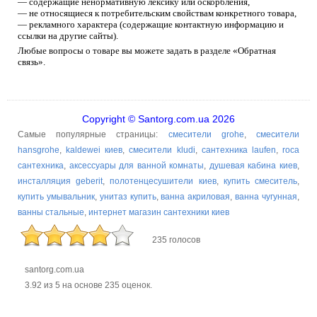
— содержащие ненормативную лексику или оскорбления,
— не относящиеся к потребительским свойствам конкретного товара,
— рекламного характера (содержащие контактную информацию и
ссылки на другие сайты).
Любые вопросы о товаре вы можете задать в разделе «Обратная
связь».
Copyright © Santorg.com.ua 2026
Самые популярные страницы:
смесители grohe
,
смесители
hansgrohe
,
kaldewei киев
,
смесители kludi
,
сантехника laufen
,
roca
сантехника
,
аксессуары для ванной комнаты
,
душевая кабина киев
,
инсталляция geberit
,
полотенцесушители киев
,
купить смеситель
,
купить умывальник
,
унитаз купить
,
ванна акриловая
,
ванна чугунная
,
ванны стальные
,
интернет магазин сантехники киев
235 голосов
santorg.com.ua
3.92
из
5
на основе
235
оценок.