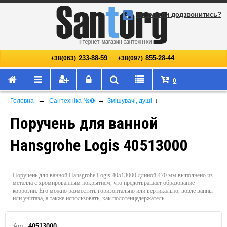
Не змогли додзвонитись?
233-88-59
855-28-44
+38(063)
+38(097)
0
→
→
↓
Головна
Сантехніка №❶
Змішувачі, душі
Поручень для ванной
Hansgrohe Logis 40513000
Поручень для ванной Hansgrohe Logis 40513000 длиной 470 мм выполнено из
металла с хромированным покрытием, что предотвращает образование
коррозии. Его можно разместить горизонтально или вертикально, возле ванны
или унитаза, а также использовать, как полотенцедержатель.
Арт.
40513000