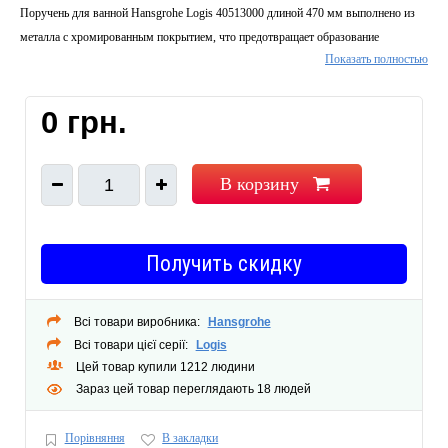
Поручень для ванной Hansgrohe Logis 40513000 длиной 470 мм выполнено из
металла с хромированным покрытием, что предотвращает образование
Показать полностью
коррозии. Его можно разместить горизонтально или вертикально, возле ванны
или унитаза, а также использовать, как полотенцедержатель.
Габариты упаковки, мм:
65х470х80
0 грн.
Габариты изделия (ВхШхГ), мм:
62х466х73
Тип изделия:
Поручень для ванны
Материал:
Латунь
В корзину
1
Цвет:
Хром
Поверхность:
Глянцевая
Способ монтажа:
Настенный
Получить скидку
Метод крепления:
Шурупы
Комплектация:
Поручень, крепежи.
Всі товари виробника:
Hansgrohe
Гарантия:
1 год
Всі товари цієї серії:
Logis
Количество грузовых мест:
1
Цей товар купили 1212 людини
Зараз цей товар переглядають 18 людей
Порівняння
В закладки