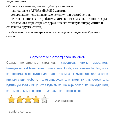
модератором.
Обратите внимание, мы не публикуем отзывы:
— написанные ЗАГЛАВНЫМИ буквами,
— содержащие ненормативную лексику или оскорбления,
— не относящиеся к потребительским свойствам конкретного товара,
— рекламного характера (содержащие контактную информацию и
ссылки на другие сайты).
Любые вопросы о товаре вы можете задать в разделе «Обратная
связь».
Copyright © Santorg.com.ua 2026
Самые популярные страницы:
смесители grohe
,
смесители
hansgrohe
,
kaldewei киев
,
смесители kludi
,
сантехника laufen
,
roca
сантехника
,
аксессуары для ванной комнаты
,
душевая кабина киев
,
инсталляция geberit
,
полотенцесушители киев
,
купить смеситель
,
купить умывальник
,
унитаз купить
,
ванна акриловая
,
ванна чугунная
,
ванны стальные
,
интернет магазин сантехники киев
235 голосов
santorg.com.ua