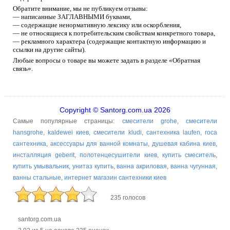
Обратите внимание, мы не публикуем отзывы:
— написанные ЗАГЛАВНЫМИ буквами,
— содержащие ненормативную лексику или оскорбления,
— не относящиеся к потребительским свойствам конкретного товара,
— рекламного характера (содержащие контактную информацию и
ссылки на другие сайты).
Любые вопросы о товаре вы можете задать в разделе «Обратная
связь».
Copyright © Santorg.com.ua 2026
Самые популярные страницы:
смесители grohe
,
смесители
hansgrohe
,
kaldewei киев
,
смесители kludi
,
сантехника laufen
,
roca
сантехника
,
аксессуары для ванной комнаты
,
душевая кабина киев
,
инсталляция geberit
,
полотенцесушители киев
,
купить смеситель
,
купить умывальник
,
унитаз купить
,
ванна акриловая
,
ванна чугунная
,
ванны стальные
,
интернет магазин сантехники киев
235 голосов
santorg.com.ua