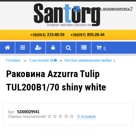
Не змогли додзвонитись?
233-88-59
855-28-44
+38(063)
+38(097)
0
→
→
↓
Головна
Сантехніка №❶
Унітази умивальники мийки
Раковина Azzurra Tulip
TUL200B1/70 shiny white
Арт.
SD00029541
Оценка покупателей
0 отзывов