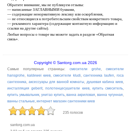
Обратите внимание, мы не публикуем отзывы:
— написанные ЗАГЛАВНЫМИ буквами,
— содержащие ненормативную лексику или оскорбления,
— не относящиеся к потребительским свойствам конкретного товара,
— рекламного характера (содержащие контактную информацию и
ссылки на другие сайты).
Любые вопросы о товаре вы можете задать в разделе «Обратная
связь».
Copyright © Santorg.com.ua 2026
Самые популярные страницы:
смесители grohe
,
смесители
hansgrohe
,
kaldewei киев
,
смесители kludi
,
сантехника laufen
,
roca
сантехника
,
аксессуары для ванной комнаты
,
душевая кабина киев
,
инсталляция geberit
,
полотенцесушители киев
,
купить смеситель
,
купить умывальник
,
унитаз купить
,
ванна акриловая
,
ванна чугунная
,
ванны стальные
,
интернет магазин сантехники киев
235 голосов
santorg.com.ua