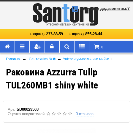
Не змогли додзвонитись?
233-88-59
855-28-44
+38(063)
+38(097)
0
→
→
↓
Головна
Сантехніка №❶
Унітази умивальники мийки
Раковина Azzurra Tulip
TUL260MB1 shiny white
Арт.
SD00029503
Оценка покупателей
0 отзывов