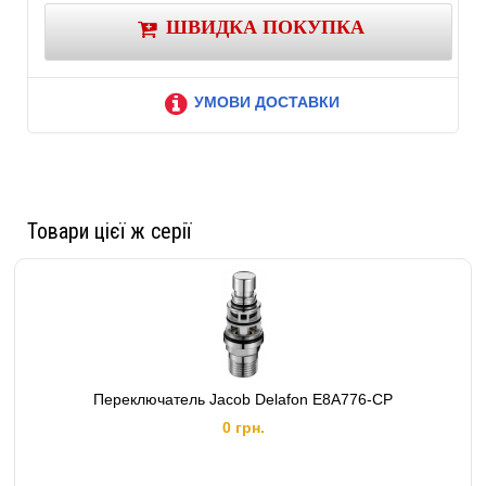
Отверстие под смеситель:
Нет
ШВИДКА ПОКУПКА
Диаметр слива, мм:
85
Наличие перелива:
Есть
Материал:
Искусственный камень
УМОВИ ДОСТАВКИ
Товари цієї ж серії
Переключатель Jacob Delafon E8A776-CP
0 грн.