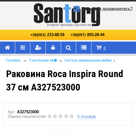
Не змогли додзвонитись?
233-88-59
855-28-44
+38(063)
+38(097)
0
→
→
↓
Головна
Сантехніка №❶
Унітази умивальники мийки
Раковина Roca Inspira Round
37 см A327523000
Арт.
A327523000
Оценка покупателей
0 отзывов