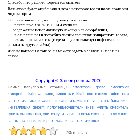
Спасибо, что решили поделиться опытом!
Ваш отзыв будет опубликован через некоторое время после проверки
модератором.
Обратите внимание, мы не публикуем отзывы:
— написанные ЗАГЛАВНЫМИ буквами,
— содержащие ненормативную лексику или оскорбления,
— не относящиеся к потребительским свойствам конкретного товара,
— рекламного характера (содержащие контактную информацию и
ссылки на другие сайты).
Любые вопросы о товаре вы можете задать в разделе «Обратная
связь».
Copyright © Santorg.com.ua 2026
Самые популярные страницы:
смесители grohe
,
смесители
hansgrohe
,
kaldewei киев
,
смесители kludi
,
сантехника laufen
,
roca
сантехника
,
аксессуары для ванной комнаты
,
душевая кабина киев
,
инсталляция geberit
,
полотенцесушители киев
,
купить смеситель
,
купить умывальник
,
унитаз купить
,
ванна акриловая
,
ванна чугунная
,
ванны стальные
,
интернет магазин сантехники киев
235 голосов