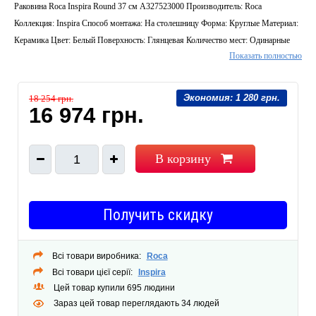
Раковина Roca Inspira Round 37 см A327523000 Производитель: Roca
Коллекция: Inspira Способ монтажа: На столешницу Форма: Круглые Материал:
Керамика Цвет: Белый Поверхность: Глянцевая Количество мест: Одинарные
Показать полностью
Отверстий под смеситель: Без отверстий Перелив: Без перелива Комплектация:
Только раковина Страна производитель: Испания Длина (мм) : 370 Ширина (мм)
: 370
Экономия:
1 280 грн.
18 254 грн.
16 974 грн.
В корзину
1
Получить скидку
Всі товари виробника:
Roca
Всі товари цієї серії:
Inspira
Цей товар купили 695 людини
Зараз цей товар переглядають 34 людей