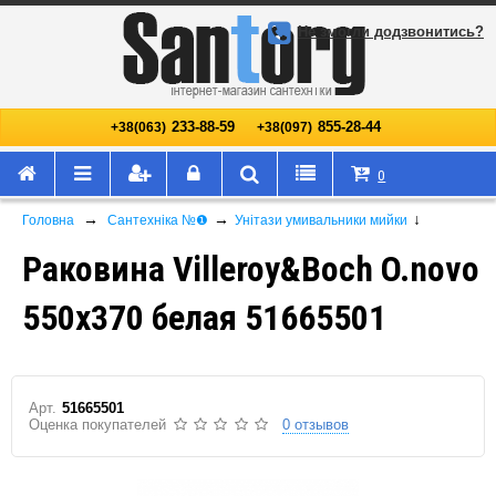
Не змогли додзвонитись?
233-88-59
855-28-44
+38(063)
+38(097)
0
→
→
↓
Головна
Сантехніка №❶
Унітази умивальники мийки
Раковина Villeroy&Boch O.novo
550x370 белая 51665501
Арт.
51665501
Оценка покупателей
0 отзывов