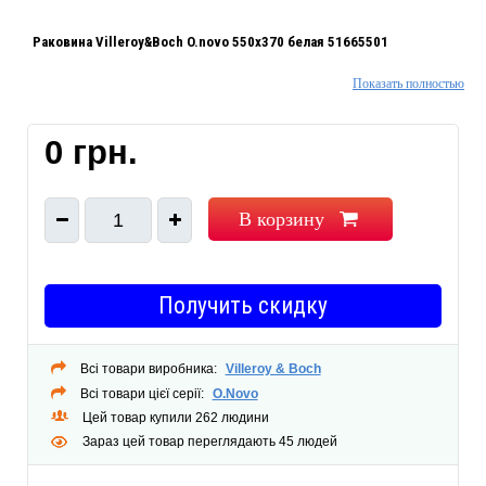
Раковина Villeroy&Boch O.novo 550x370 белая 51665501
Показать полностью
Производитель Villeroy&Boch
Страна Германия
0 грн.
Цвет белый
Ширина 550 мм
Глубина 370 мм
В корзину
1
Получить скидку
Всі товари виробника:
Villeroy & Boch
Всі товари цієї серії:
O.Novo
Цей товар купили 262 людини
Зараз цей товар переглядають 45 людей