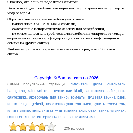
Спасибо, что решили поделиться опытом!
Ваш отзыв будет опубликован через некоторое время после проверки
модератором.
Обратите внимание, мы не публикуем отзывы:
— написанные ЗАГЛАВНЫМИ буквами,
— содержащие ненормативную лексику или оскорбления,
— не относящиеся к потребительским свойствам конкретного товара,
— рекламного характера (содержащие контактную информацию и
ссылки на другие сайты).
Любые вопросы о товаре вы можете задать в разделе «Обратная
связь».
Copyright © Santorg.com.ua 2026
Самые популярные страницы:
смесители grohe
,
смесители
hansgrohe
,
kaldewei киев
,
смесители kludi
,
сантехника laufen
,
roca
сантехника
,
аксессуары для ванной комнаты
,
душевая кабина киев
,
инсталляция geberit
,
полотенцесушители киев
,
купить смеситель
,
купить умывальник
,
унитаз купить
,
ванна акриловая
,
ванна чугунная
,
ванны стальные
,
интернет магазин сантехники киев
235 голосов