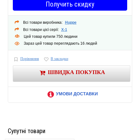
Получить скидку
Магнитный профиль по всей высоте кабины для плотного закрывания.
Кнопки для быстрого снятия дверей для легкой очистки.
Возможна установка непосредственно на пол.
Всі товари виробника:
Huppe
Всі товари цієї серії:
X-1
Цей товар купили 750 людини
Зараз цей товар переглядають 16 людей
Порівняння
В закладки
ШВИДКА ПОКУПКА
УМОВИ ДОСТАВКИ
Супутні товари