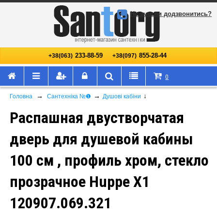
Не змогли додзвонитись?
233-88-59
855-28-44
+38(063)
+38(097)
0
→
→
↓
Головна
Сантехніка №❶
Душові кабіни
Распашная двустворчатая
дверь для душевой кабины
100 см , профиль хром, стекло
прозрачное Huppe X1
120907.069.321