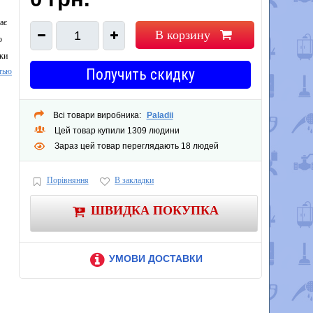
ає
В корзину
1
о
чки
Получить скидку
тью
Всі товари виробника:
Paladii
Цей товар купили 1309 людини
жиму
Зараз цей товар переглядають 18 людей
Порівняння
В закладки
ШВИДКА ПОКУПКА
 з
УМОВИ ДОСТАВКИ