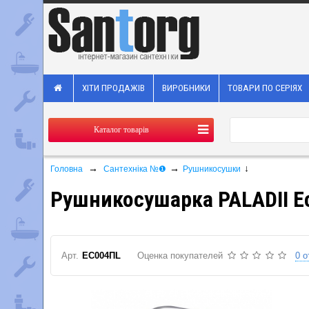
ХІТИ ПРОДАЖІВ
ВИРОБНИКИ
ТОВАРИ ПО СЕРІЯХ
Каталог товарів
→
→
↓
Головна
Сантехніка №❶
Рушникосушки
Рушникосушарка PALADII Ес
Арт.
ЕС004ПL
Оценка покупателей
0 о