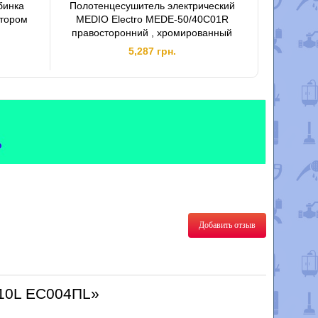
бинка
Полотенцесушитель электрический
Рушнико
ятором
MEDIO Electro MEDE-50/40C01R
Каск
правосторонний , хромированный
5,287 грн.
Добавить отзыв
/10L ЕС004ПL»