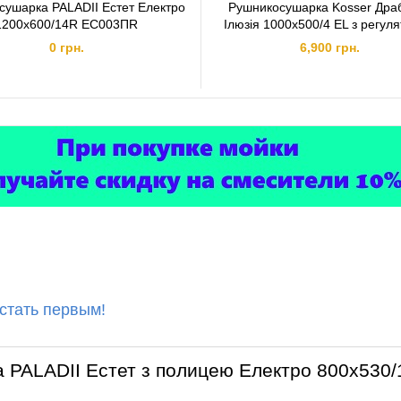
сушарка PALADII Естет Електро
Рушникосушарка Kosser Дра
1200х600/14R ЕС003ПR
Ілюзія 1000х500/4 EL з регул
0 грн.
6,900 грн.
 стать первым!
 PALADII Естет з полицею Електро 800х530