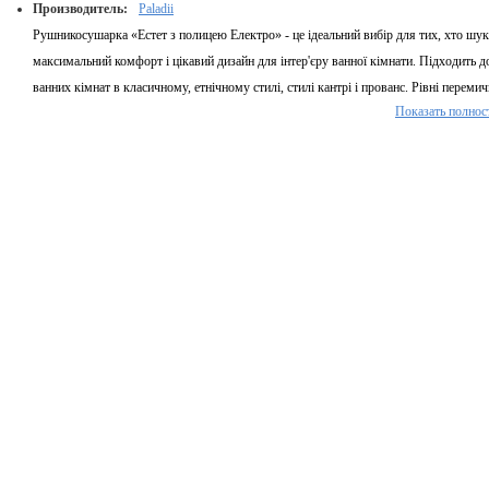
Производитель:
Paladii
Рушникосушарка «Естет з полицею Електро» - це ідеальний вибір для тих, хто шук
максимальний комфорт і цікавий дизайн для інтер'єру ванної кімнати. Підходить д
ванних кімнат в класичному, етнічному стилі, стилі кантрі і прованс. Рівні переми
Показать полнос
в комбінованому порядку чергуються з дугоподібними, що має велике практичне
значення, так як білизна не накладається одна на одну. Електричний тип моделі
рушникосушарки дозволяє бути йому незалежною від впливів агресивного
середовища (вода, електропробоєм) і відрізняється економічною вигодою для
споживачів електроенергії. Це відмінне рішення регулювання температурного ре
в приміщенні при відсутності водяного, централізованого опалення. Сухий
внутрішній елемент (кабель), що нагріває, виконаний з безпечного ізоляційного
матеріалу, стійкого до загорянь, пов'язаних з перебоями в подачі
електроенергії.Можливе нанесення кольорового покриття методом порошкового
фарбування або хімічної металізації. Електричні рушникосушарки виготовляються
різними типами підключення: із звичайною вилкою з кнопкою, з механічним
регулятором температури або з електронним регулятором, за допомогою якого
регулюються режим роботи та температура.
Артикул:
ЕС004ПL
Країна-виробник товару:
Україна