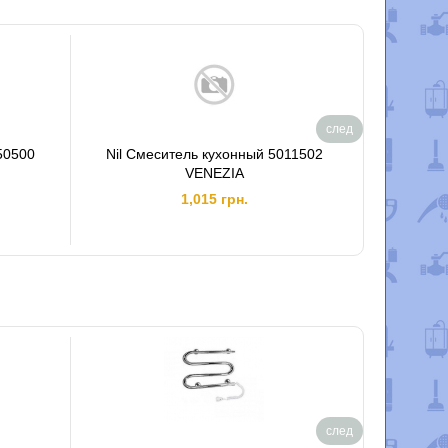
след
50500
Nil Смеситель кухонный 5011502
К
VENEZIA
1,015 грн.
след