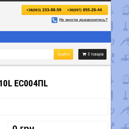
233-88-59
855-28-44
+38(063)
+38(097)
Не змогли додзвонитись?
0
товарів
Знайти
/10L ЕС004ПL
0 грн.