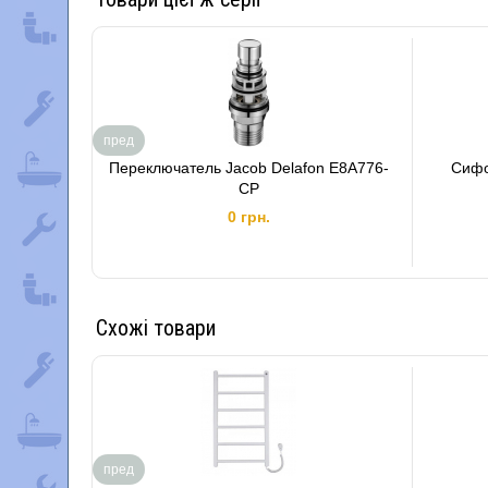
пред
Переключатель Jacob Delafon E8A776-
Сифо
CP
0 грн.
Схожі товари
пред