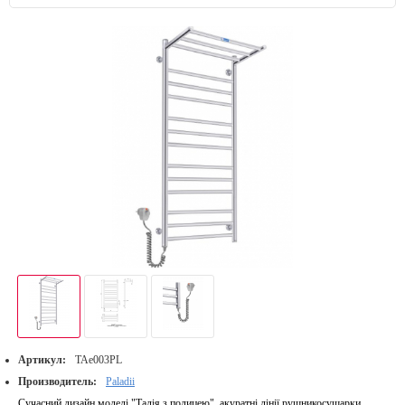
Артикул:
ТАе003PL
Производитель:
Paladii
Сучасний дизайн моделі "Талія з полицею", акуратні лінії рушникосушарки,