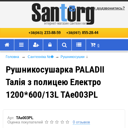
Не змогли додзвонитись?
233-88-59
855-28-44
+38(063)
+38(097)
0
→
→
↓
Головна
Сантехніка №❶
Рушникосушки
Рушникосушарка PALADII
Талія з полицею Електро
1200*600/13L ТАе003PL
Арт.
ТАе003PL
Оценка покупателей
0 отзывов