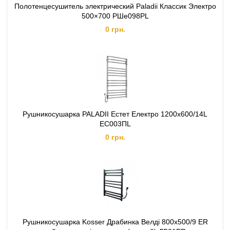
Полотенцесушитель электрический Paladii Классик Электро
500×700 РШе098РL
0 грн.
Рушникосушарка PALADII Естет Електро 1200х600/14L
ЕС003ПL
0 грн.
Рушникосушарка Kosser Драбинка Велді 800х500/9 ЕR