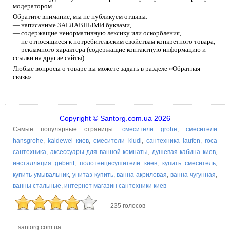
модератором.
Обратите внимание, мы не публикуем отзывы:
— написанные ЗАГЛАВНЫМИ буквами,
— содержащие ненормативную лексику или оскорбления,
— не относящиеся к потребительским свойствам конкретного товара,
— рекламного характера (содержащие контактную информацию и
ссылки на другие сайты).
Любые вопросы о товаре вы можете задать в разделе «Обратная
связь».
Copyright © Santorg.com.ua 2026
Самые популярные страницы:
смесители grohe
,
смесители
hansgrohe
,
kaldewei киев
,
смесители kludi
,
сантехника laufen
,
roca
сантехника
,
аксессуары для ванной комнаты
,
душевая кабина киев
,
инсталляция geberit
,
полотенцесушители киев
,
купить смеситель
,
купить умывальник
,
унитаз купить
,
ванна акриловая
,
ванна чугунная
,
ванны стальные
,
интернет магазин сантехники киев
235 голосов
santorg.com.ua