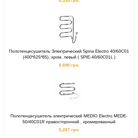
8,530 грн.
Полотенцесушитель Электрический Spina Eleсtro 40/60C01
(400*625*85), хром, левый ( SPIE-40/60C01L )
6,696 грн.
Полотенцесушитель электрический MEDIO Electro MEDE-
50/40C01R правосторонний , хромированный
5,287 грн.