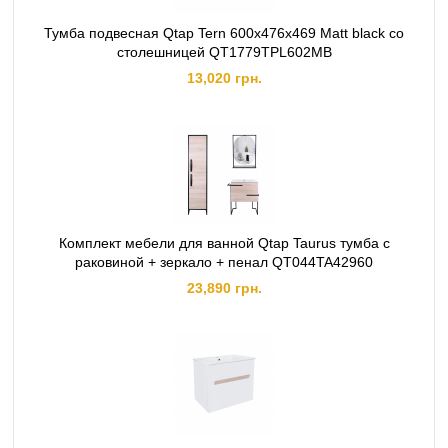
Тумба подвесная Qtap Tern 600х476х469 Matt black со
столешницей QT1779TPL602MB
13,020 грн.
Комплект мебели для ванной Qtap Taurus тумба с
раковиной + зеркало + пенал QT044TA42960
23,890 грн.