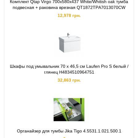
Комплект Qtap Virgo 700х580х437 White/Whitish oak тумба
подвесная + раковина врезная QT1872TPА7013070CW
12,978 грн.
Шкафы под умывальник 70 х 46,5 см Laufen Pro S белый /
глянец H4834510964751
32,863 грн.
Органайзер для тумбы Jika Tigo 4.5531.1.021.500.1