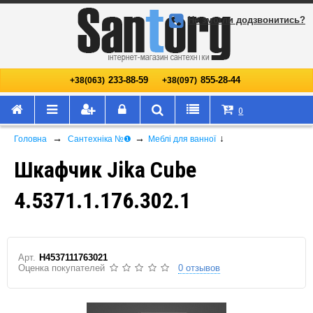
Не змогли додзвонитись?
233-88-59
855-28-44
+38(063)
+38(097)
0
→
→
↓
Головна
Сантехніка №❶
Меблі для ванної
Шкафчик Jika Cube
4.5371.1.176.302.1
Арт.
H4537111763021
Оценка покупателей
0 отзывов