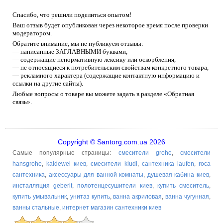
Спасибо, что решили поделиться опытом!
Ваш отзыв будет опубликован через некоторое время после проверки
модератором.
Обратите внимание, мы не публикуем отзывы:
— написанные ЗАГЛАВНЫМИ буквами,
— содержащие ненормативную лексику или оскорбления,
— не относящиеся к потребительским свойствам конкретного товара,
— рекламного характера (содержащие контактную информацию и
ссылки на другие сайты).
Любые вопросы о товаре вы можете задать в разделе «Обратная
связь».
Copyright © Santorg.com.ua 2026
Самые популярные страницы:
смесители grohe
,
смесители
hansgrohe
,
kaldewei киев
,
смесители kludi
,
сантехника laufen
,
roca
сантехника
,
аксессуары для ванной комнаты
,
душевая кабина киев
,
инсталляция geberit
,
полотенцесушители киев
,
купить смеситель
,
купить умывальник
,
унитаз купить
,
ванна акриловая
,
ванна чугунная
,
ванны стальные
,
интернет магазин сантехники киев