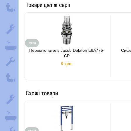
Товари цієї ж серії
пред
Переключатель Jacob Delafon E8A776-
Сифо
CP
0 грн.
Схожі товари