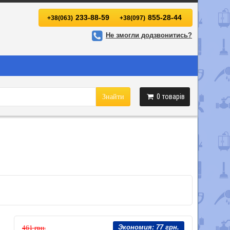
233-88-59
855-28-44
+38(063)
+38(097)
Не змогли додзвонитись?
0
товарів
Знайти
Экономия:
77 грн.
461 грн.