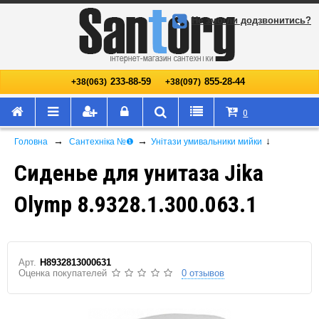
Не змогли додзвонитись?
233-88-59
855-28-44
+38(063)
+38(097)
0
→
→
↓
Головна
Сантехніка №❶
Унітази умивальники мийки
Сиденье для унитаза Jika
Olymp 8.9328.1.300.063.1
Арт.
H8932813000631
Оценка покупателей
0 отзывов