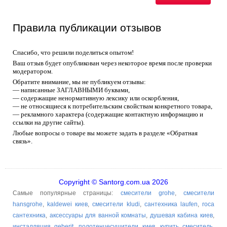
Правила публикации отзывов
Спасибо, что решили поделиться опытом!
Ваш отзыв будет опубликован через некоторое время после проверки
модератором.
Обратите внимание, мы не публикуем отзывы:
— написанные ЗАГЛАВНЫМИ буквами,
— содержащие ненормативную лексику или оскорбления,
— не относящиеся к потребительским свойствам конкретного товара,
— рекламного характера (содержащие контактную информацию и
ссылки на другие сайты).
Любые вопросы о товаре вы можете задать в разделе «Обратная
связь».
Copyright © Santorg.com.ua 2026
Самые популярные страницы:
смесители grohe
,
смесители
hansgrohe
,
kaldewei киев
,
смесители kludi
,
сантехника laufen
,
roca
сантехника
,
аксессуары для ванной комнаты
,
душевая кабина киев
,
инсталляция geberit
,
полотенцесушители киев
,
купить смеситель
,