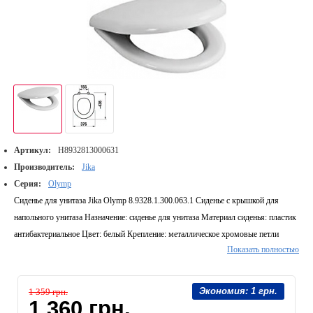
Артикул:
H8932813000631
Производитель:
Jika
Серия:
Olymp
Сиденье для унитаза Jika Olymp 8.9328.1.300.063.1 Сиденье с крышкой для
напольного унитаза Назначение: сиденье для унитаза Материал сиденья: пластик
антибактериальное Цвет: белый Крепление: металлическое хромовые петли
Показать полностью
Микролифт: без микролифта Габариты (Ш×Г): 376х436 Производитель: Чехия
Экономия:
1 грн.
1 359 грн.
1 360 грн.