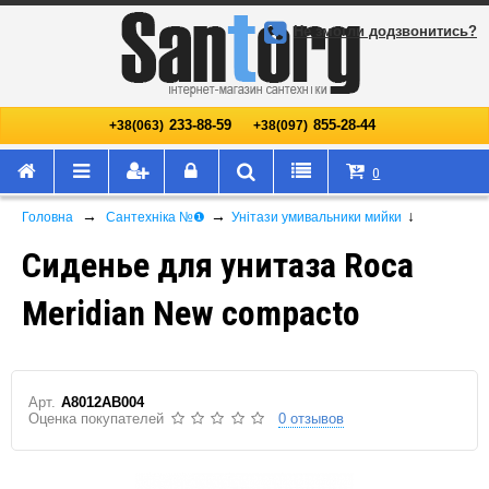
Не змогли додзвонитись?
233-88-59
855-28-44
+38(063)
+38(097)
0
→
→
↓
Головна
Сантехніка №❶
Унітази умивальники мийки
Сиденье для унитаза Roca
Meridian New compacto
Арт.
A8012AB004
Оценка покупателей
0 отзывов