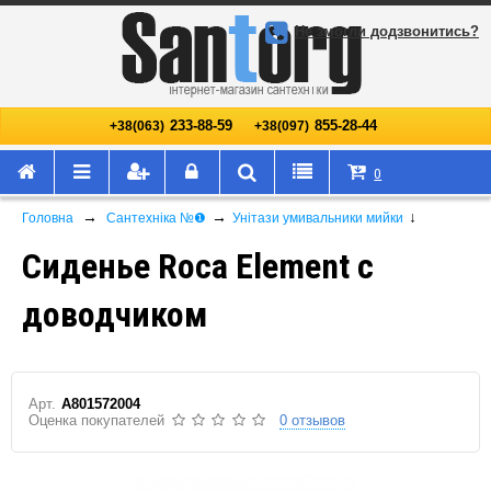
Не змогли додзвонитись?
233-88-59
855-28-44
+38(063)
+38(097)
0
→
→
↓
Головна
Сантехніка №❶
Унітази умивальники мийки
Сиденье Roca Element с
доводчиком
Арт.
A801572004
Оценка покупателей
0 отзывов