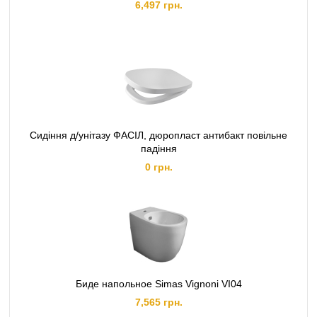
6,497 грн.
Сидіння д/унітазу ФАСІЛ, дюропласт антибакт повільне
падіння
0 грн.
Биде напольное Simas Vignoni VI04
7,565 грн.