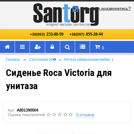
Не змогли додзвонитись?
233-88-59
855-28-44
+38(063)
+38(097)
0
→
→
↓
Головна
Сантехніка №❶
Унітази умивальники мийки
Сиденье Roca Victoria для
унитаза
Арт.
A801390004
Оценка покупателей
0 отзывов