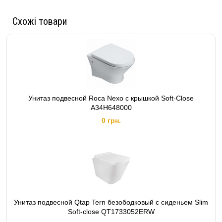
Схожі товари
Унитаз подвесной Roca Nexo c крышкой Soft-Close
A34H648000
0 грн.
Унитаз подвесной Qtap Tern безободковый с сиденьем Slim
Soft-close QT1733052ERW