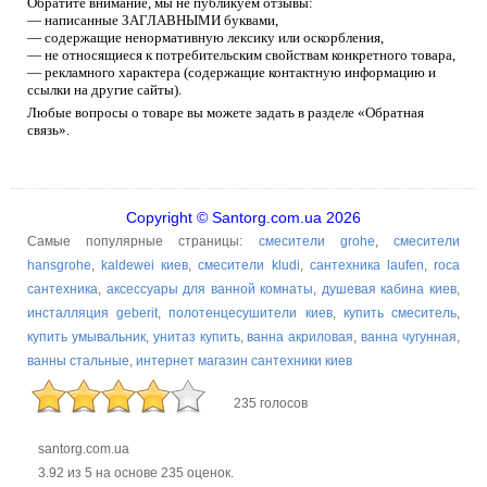
Обратите внимание, мы не публикуем отзывы:
— написанные ЗАГЛАВНЫМИ буквами,
— содержащие ненормативную лексику или оскорбления,
— не относящиеся к потребительским свойствам конкретного товара,
— рекламного характера (содержащие контактную информацию и
ссылки на другие сайты).
Любые вопросы о товаре вы можете задать в разделе «Обратная
связь».
Copyright © Santorg.com.ua 2026
Самые популярные страницы:
смесители grohe
,
смесители
hansgrohe
,
kaldewei киев
,
смесители kludi
,
сантехника laufen
,
roca
сантехника
,
аксессуары для ванной комнаты
,
душевая кабина киев
,
инсталляция geberit
,
полотенцесушители киев
,
купить смеситель
,
купить умывальник
,
унитаз купить
,
ванна акриловая
,
ванна чугунная
,
ванны стальные
,
интернет магазин сантехники киев
235 голосов
santorg.com.ua
3.92
из
5
на основе
235
оценок.