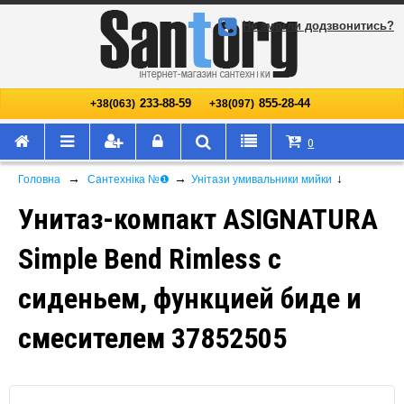
Не змогли додзвонитись?
233-88-59
855-28-44
+38(063)
+38(097)
0
→
→
↓
Головна
Сантехніка №❶
Унітази умивальники мийки
Унитаз-компакт ASIGNATURA
Simple Bend Rimless с
сиденьем, функцией биде и
смесителем 37852505