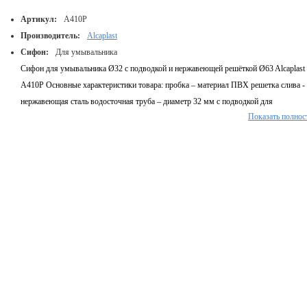
Артикул:
A410P
Производитель:
Alcaplast
Сифон:
Для умывальника
Сифон для умывальника Ø32 с подводкой и нержавеющей решёткой Ø63 Alcaplast
A410P Основные характеристики товара: пробка – материал ПВХ решетка слива -
нержавеющая сталь водосточная труба – диаметр 32 мм с подводкой для
Показать полнос
подключения посудомоечной или стиральной машины