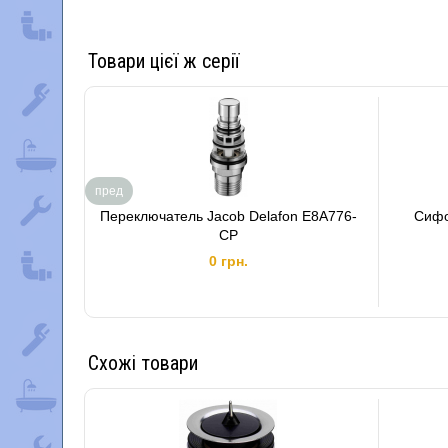
Товари цієї ж серії
пред
Переключатель Jacob Delafon E8A776-
Сифо
CP
0 грн.
Схожі товари