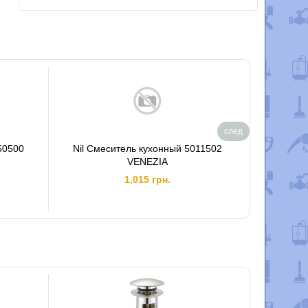
след
50500
Nil Смеситель кухонный 5011502
К
VENEZIA
1,015 грн.