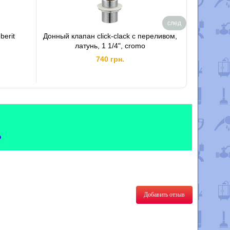
след
berit
Донный клапан click-clack с переливом,
латунь, 1 1/4", cromo
Plast М105
740 грн.
Добавить отзыв