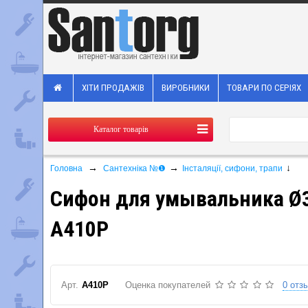
ХІТИ ПРОДАЖІВ
ВИРОБНИКИ
ТОВАРИ ПО СЕРІЯХ
Каталог товарів
→
→
↓
Головна
Сантехніка №❶
Інсталяції, сифони, трапи
Сифон для умывальника Ø3
A410P
Арт.
A410P
Оценка покупателей
0 отз