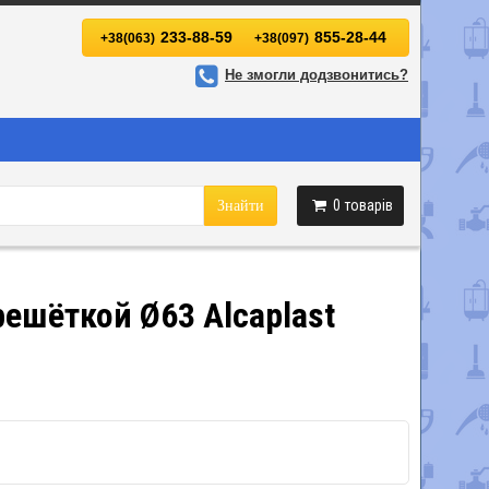
233-88-59
855-28-44
+38(063)
+38(097)
Не змогли додзвонитись?
0
товарів
Знайти
ешёткой Ø63 Alcaplast