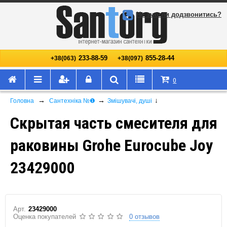
Не змогли додзвонитись?
233-88-59
855-28-44
+38(063)
+38(097)
0
→
→
↓
Головна
Сантехніка №❶
Змішувачі, душі
Скрытая часть смесителя для
раковины Grohe Eurocube Joy
23429000
Арт.
23429000
Оценка покупателей
0 отзывов