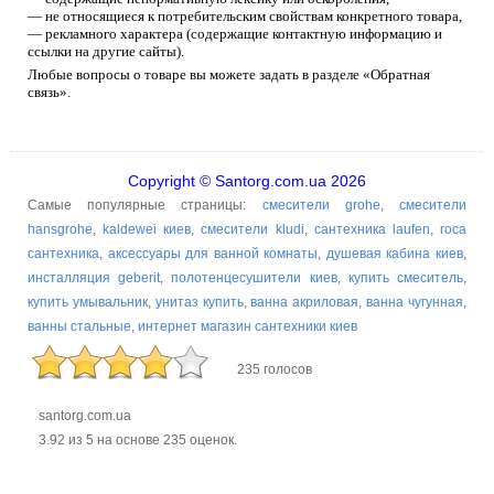
— не относящиеся к потребительским свойствам конкретного товара,
— рекламного характера (содержащие контактную информацию и
ссылки на другие сайты).
Любые вопросы о товаре вы можете задать в разделе «Обратная
связь».
Copyright © Santorg.com.ua 2026
Самые популярные страницы:
смесители grohe
,
смесители
hansgrohe
,
kaldewei киев
,
смесители kludi
,
сантехника laufen
,
roca
сантехника
,
аксессуары для ванной комнаты
,
душевая кабина киев
,
инсталляция geberit
,
полотенцесушители киев
,
купить смеситель
,
купить умывальник
,
унитаз купить
,
ванна акриловая
,
ванна чугунная
,
ванны стальные
,
интернет магазин сантехники киев
235 голосов
santorg.com.ua
3.92
из
5
на основе
235
оценок.