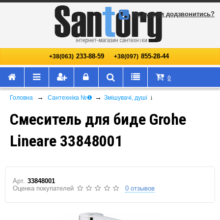
Не змогли додзвонитись?
233-88-59
855-28-44
+38(063)
+38(097)
0
→
→
↓
Головна
Сантехніка №❶
Змішувачі, душі
Смеситель для биде Grohe
Lineare 33848001
Арт.
33848001
Оценка покупателей
0 отзывов