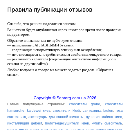
Правила публикации отзывов
Спасибо, что решили поделиться опытом!
Ваш отзыв будет опубликован через некоторое время после проверки
модератором.
Обратите внимание, мы не публикуем отзывы:
— написанные ЗАГЛАВНЫМИ буквами,
— содержащие ненормативную лексику или оскорбления,
— не относящиеся к потребительским свойствам конкретного товара,
— рекламного характера (содержащие контактную информацию и
ссылки на другие сайты).
Любые вопросы о товаре вы можете задать в разделе «Обратная
связь».
Copyright © Santorg.com.ua 2026
Самые популярные страницы:
смесители grohe
,
смесители
hansgrohe
,
kaldewei киев
,
смесители kludi
,
сантехника laufen
,
roca
сантехника
,
аксессуары для ванной комнаты
,
душевая кабина киев
,
инсталляция geberit
,
полотенцесушители киев
,
купить смеситель
,
купить умывальник
,
унитаз купить
,
ванна акриловая
,
ванна чугунная
,