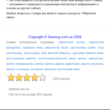
— не относящиеся к потребительским свойствам конкретного товара,
— рекламного характера (содержащие контактную информацию и
ссылки на другие сайты).
Любые вопросы о товаре вы можете задать в разделе «Обратная
связь».
Copyright © Santorg.com.ua 2026
Самые популярные страницы:
смесители grohe
,
смесители
hansgrohe
,
kaldewei киев
,
смесители kludi
,
сантехника laufen
,
roca
сантехника
,
аксессуары для ванной комнаты
,
душевая кабина киев
,
инсталляция geberit
,
полотенцесушители киев
,
купить смеситель
,
купить умывальник
,
унитаз купить
,
ванна акриловая
,
ванна чугунная
,
ванны стальные
,
интернет магазин сантехники киев
235 голосов
santorg.com.ua
3.92
из
5
на основе
235
оценок.