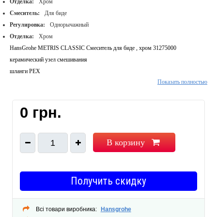
Отделка:
Хром
Смеситель:
Для биде
Регулировка:
Однорычажный
Отделка:
Хром
HansGrohe METRIS CLASSIC Смеситель для биде , хром 31275000
керамический узел смешивания
шланги PEX
Показать полностью
крепление рукоятки Boltic
ограничитель температуры воды
расход воды до 7 л/мин
0 грн.
аэратор QuickCleanс шарнирным соединением · донный клапан 1¼”
подходит для проточных водонагревателей
В корзину
1
Получить скидку
Всі товари виробника:
Hansgrohe