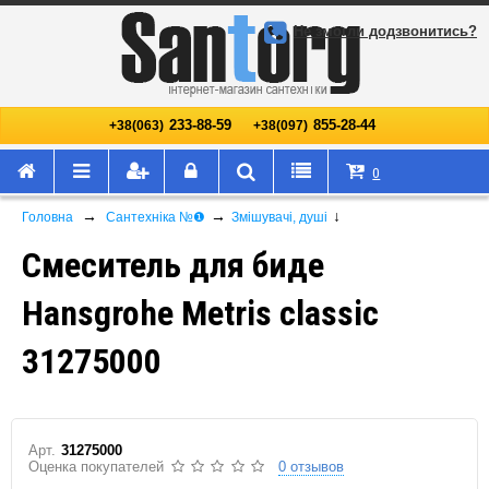
Не змогли додзвонитись?
233-88-59
855-28-44
+38(063)
+38(097)
0
→
→
↓
Головна
Сантехніка №❶
Змішувачі, душі
Смеситель для биде
Hansgrohe Metris classic
31275000
Арт.
31275000
Оценка покупателей
0 отзывов