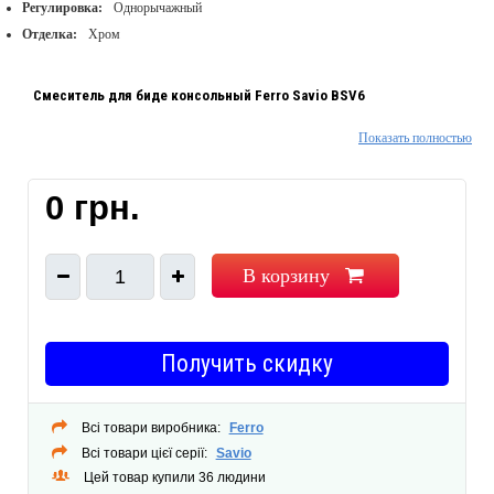
Регулировка:
Однорычажный
Отделка:
Хром
Смеситель для биде консольный Ferro Savio BSV6
Показать полностью
Цвет — хром
Материал — латунь
0 грн.
Предназначение — для биде
Тип управления — керамический картридж
Управление потоком — ручное
В корзину
1
Не поворотный излив
Поворотный аэратор
Монтаж — на одно отверстие
Получить скидку
Высота смесителя: 131 мм
Вынос излива: 107 мм
Высота излива: 70 мм
Всі товари виробника:
Ferro
Монтажное отверстие: 42 мм
Всі товари цієї серії:
Savio
Гибкая подводка G 3/8″
Цей товар купили 36 людини