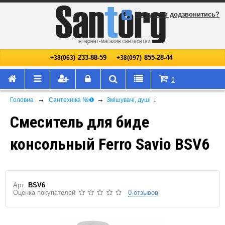
Не змогли додзвонитись?
233-88-59
855-28-44
+38(063)
+38(097)
0
→
→
↓
Головна
Сантехніка №❶
Змішувачі, душі
Смеситель для биде
консольный Ferro Savio BSV6
Арт.
BSV6
Оценка покупателей
0 отзывов