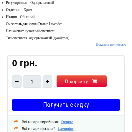
Регулировка:
Однорычажный
Отделка:
Хром
Излив:
Обычный
Смеситель для кухни Deante Lavender
Назначение: кухонный смеситель
Тип смесителя: однорычажный (джойстик)
Показать полностью
Излив: поворотный, прямой
Картридж: керамический
Материал смесителя: латунь
0 грн.
Цвет: хром
Аэратор
Способ монтажа: горизонтальный, на мойку
В корзину
1
Гибкая подводка
Производитель: Польша
Получить скидку
Всі товари виробника:
Deante
Всі товари цієї серії:
Lavender