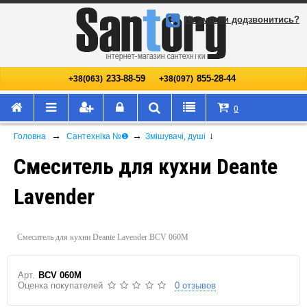
Не змогли додзвонитись?
233-88-59
855-28-44
+38(063)
+38(097)
0
→
→
↓
Головна
Сантехніка №❶
Змішувачі, душі
Смеситель для кухни Deante
Lavender
Смеситель для кухни Deante Lavender BCV 060M
Арт.
BCV 060M
Оценка покупателей
0 отзывов