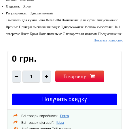
Отделка:
Хром
Регулировка:
Однорычажный
Смеситель для кухни Ferro Ibiza BIB4 Назначение: Для кухни Тип установки:
Врезные Принцип смешивания воды: Однорычажные Монтаж смесителя: На 1
отверстие Цвет: Хром Дополнительно: С поворотным изливом Предназначение:
Показать полностью
Для дома смеситель для кухни монтаж на 1 отверстие керамический картридж
регулятор струи аэратор М24х1 поворотный излив гибкие подводы G 1/2
Комплект поставки Ferro Ibiza (BIB4): смеситель инструкция монтажа
0 грн.
гарантийный талон
В корзину
1
Получить скидку
Всі товари виробника:
Ferro
Всі товари цієї серії:
Ibiza
Цей товар купили 746 людини