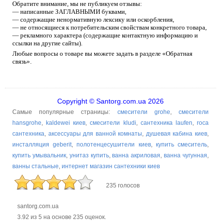
Обратите внимание, мы не публикуем отзывы:
— написанные ЗАГЛАВНЫМИ буквами,
— содержащие ненормативную лексику или оскорбления,
— не относящиеся к потребительским свойствам конкретного товара,
— рекламного характера (содержащие контактную информацию и
ссылки на другие сайты).
Любые вопросы о товаре вы можете задать в разделе «Обратная
связь».
Copyright © Santorg.com.ua 2026
Самые популярные страницы:
смесители grohe
,
смесители
hansgrohe
,
kaldewei киев
,
смесители kludi
,
сантехника laufen
,
roca
сантехника
,
аксессуары для ванной комнаты
,
душевая кабина киев
,
инсталляция geberit
,
полотенцесушители киев
,
купить смеситель
,
купить умывальник
,
унитаз купить
,
ванна акриловая
,
ванна чугунная
,
ванны стальные
,
интернет магазин сантехники киев
235 голосов
santorg.com.ua
3.92
из
5
на основе
235
оценок.