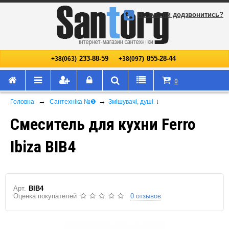
Не змогли додзвонитись?
233-88-59
855-28-44
+38(063)
+38(097)
0
→
→
↓
Головна
Сантехніка №❶
Змішувачі, душі
Смеситель для кухни Ferro
Ibiza BIB4
Арт.
BIB4
Оценка покупателей
0 отзывов