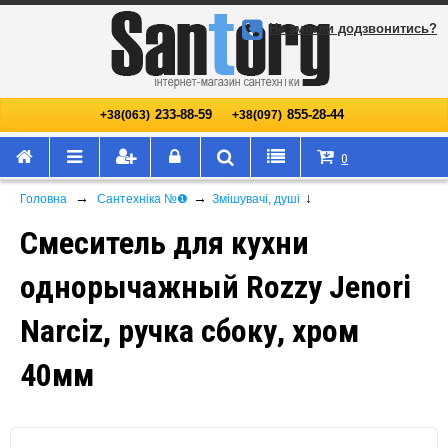
Не змогли додзвонитись?
233-88-59
855-28-44
+38(063)
+38(097)
0
→
→
↓
Головна
Сантехніка №❶
Змішувачі, душі
Смеситель для кухни
однорычажный Rozzy Jenori
Narciz, ручка сбоку, хром
40мм