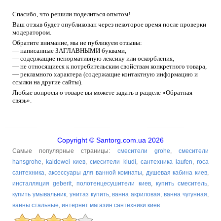
Спасибо, что решили поделиться опытом!
Ваш отзыв будет опубликован через некоторое время после проверки
модератором.
Обратите внимание, мы не публикуем отзывы:
— написанные ЗАГЛАВНЫМИ буквами,
— содержащие ненормативную лексику или оскорбления,
— не относящиеся к потребительским свойствам конкретного товара,
— рекламного характера (содержащие контактную информацию и
ссылки на другие сайты).
Любые вопросы о товаре вы можете задать в разделе «Обратная
связь».
Copyright © Santorg.com.ua 2026
Самые популярные страницы:
смесители grohe
,
смесители
hansgrohe
,
kaldewei киев
,
смесители kludi
,
сантехника laufen
,
roca
сантехника
,
аксессуары для ванной комнаты
,
душевая кабина киев
,
инсталляция geberit
,
полотенцесушители киев
,
купить смеситель
,
купить умывальник
,
унитаз купить
,
ванна акриловая
,
ванна чугунная
,
ванны стальные
,
интернет магазин сантехники киев