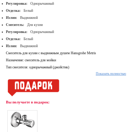
Регулировка:
Однорычажный
Отделка:
Белый
Излив:
Выдвижной
Смеситель:
Для кухни
Регулировка:
Однорычажный
Отделка:
Белый
Излив:
Выдвижной
Смеситель для кухни с выдвижным душем Hansgrohe Metris
Назначение: смеситель для мойки
Тип смесителя: однорычажный (джойстик)
Показать полностью
Излив: поворотный, с выдвижной лейкой
Кнопка переключения режимов струи
Магнитная система крепления душа MagFit
Картридж: керамический
Вы получаете в подарок:
Материал смесителя: латунь
Цвет: матовая сталь
Аэратор Air Power
Система QuickClean
Душевой шланг Quick-Connect