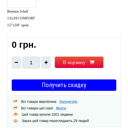
Способ монтажа: горизонтальный, на мойку
Вентиль Schell
Монтажные отверстия: 1
1/2х3/8 COMFORT
Гибкая подводка
1/2"х3/8" хром
Производитель: Германия
0 грн.
В корзину
1
Получить скидку
Всі товари виробника:
Hansgrohe
Всі товари цієї серії:
Metris
Цей товар купили 1001 людини
Зараз цей товар переглядають 29 людей