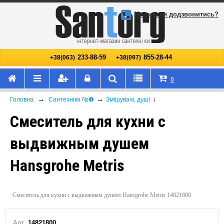
Не змогли додзвонитись?
233-88-59
855-28-44
+38(063)
+38(097)
0
→
→
↓
Головна
Сантехніка №❶
Змішувачі, душі
Смеситель для кухни с
выдвижным душем
Hansgrohe Metris
Смеситель для кухни с выдвижным душем Hansgrohe Metris 14821800
Арт.
14821800