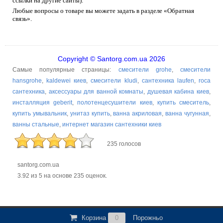
ссылки на другие сайты).
Любые вопросы о товаре вы можете задать в разделе «Обратная
связь».
Copyright © Santorg.com.ua 2026
Самые популярные страницы:
смесители grohe
,
смесители
hansgrohe
,
kaldewei киев
,
смесители kludi
,
сантехника laufen
,
roca
сантехника
,
аксессуары для ванной комнаты
,
душевая кабина киев
,
инсталляция geberit
,
полотенцесушители киев
,
купить смеситель
,
купить умывальник
,
унитаз купить
,
ванна акриловая
,
ванна чугунная
,
ванны стальные
,
интернет магазин сантехники киев
235 голосов
santorg.com.ua
3.92
из
5
на основе
235
оценок.
Корзина
0
Порожньо