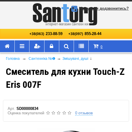
Не змогли додзвонитись?
233-88-59
855-28-44
+38(063)
+38(097)
0
→
→
↓
Головна
Сантехніка №❶
Змішувачі, душі
Смеситель для кухни Touch-Z
Eris 007F
Арт.
SD00000834
Оценка покупателей
0 отзывов