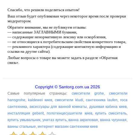
Спасибо, что решили поделиться опытом!
Ваш отзыв будет опубликован через некоторое время после проверки
модератором.
Обратите внимание, мы не публикуем отзывы:
— написанные ЗАГЛАВНЫМИ буквами,
— содержащие ненормативную лексику или оскорбления,
— не относящиеся к потребительским свойствам конкретного товара,
— рекламного характера (содержащие контактную информацию и
ссылки на другие сайты).
Любые вопросы о товаре вы можете задать в разделе «Обратная
связь».
Copyright © Santorg.com.ua 2026
Самые популярные страницы:
смесители grohe
,
смесители
hansgrohe
,
kaldewei киев
,
смесители kludi
,
сантехника laufen
,
roca
сантехника
,
аксессуары для ванной комнаты
,
душевая кабина киев
,
инсталляция geberit
,
полотенцесушители киев
,
купить смеситель
,
купить умывальник
,
унитаз купить
,
ванна акриловая
,
ванна чугунная
,
ванны стальные
,
интернет магазин сантехники киев