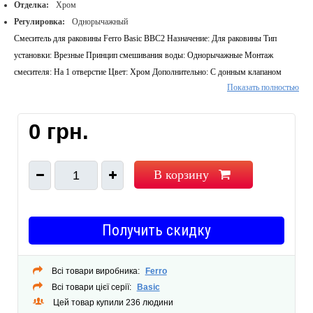
Отделка:
Хром
Регулировка:
Однорычажный
Смеситель для раковины Ferro Basic BBC2 Назначение: Для раковины Тип
установки: Врезные Принцип смешивания воды: Однорычажные Монтаж
смесителя: На 1 отверстие Цвет: Хром Дополнительно: С донным клапаном
Показать полностью
Предназначение: Для дома смеситель для раковины керамический регулятор
монтаж на одно отверстие aвтоматическая сливная пробка металлическая G11/4
регулятор струи M24x1 гибкие подводы G 3/8-M10x1 Комплект поставки Ferro
0 грн.
Basic (BBC2) смеситель донный клапан инструкция монтажа гарантийный талон
В корзину
1
Получить скидку
Всі товари виробника:
Ferro
Всі товари цієї серії:
Basic
Цей товар купили 236 людини