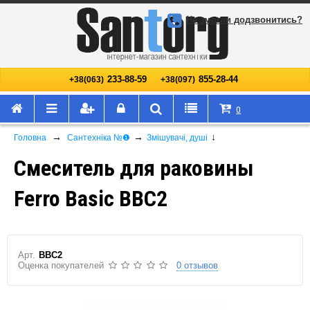
Не змогли додзвонитись?
233-88-59
855-28-44
+38(063)
+38(097)
0
→
→
↓
Головна
Сантехніка №❶
Змішувачі, душі
Смеситель для раковины
Ferro Basic BBC2
Арт.
BBC2
Оценка покупателей
0 отзывов