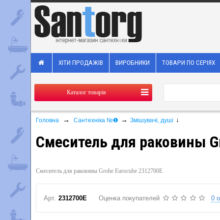
ХІТИ ПРОДАЖІВ
ВИРОБНИКИ
ТОВАРИ ПО СЕРІЯХ
Каталог товарів
→
→
↓
Головна
Сантехніка №❶
Змішувачі, душі
Смеситель для раковины G
Смеситель для раковины Grohe Eurocube 2312700E
Арт.
2312700E
Оценка покупателей
0 