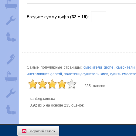
Введите сумму цифр
(32 + 19)
:
Самые популярные страницы:
смесители grohe
,
смесители
инсталляция geberit
,
полотенцесушители киев
,
купить смесит
235 голосов
santorg.com.ua
3.92
из
5
на основе
235
оценок.
Зворотній звязок