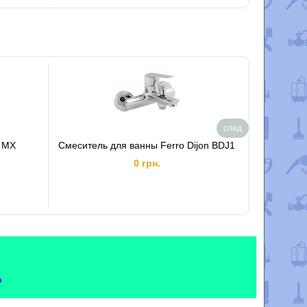
след
i MX
Смеситель для ванны Ferro Dijon BDJ1
Смесите
0 грн.