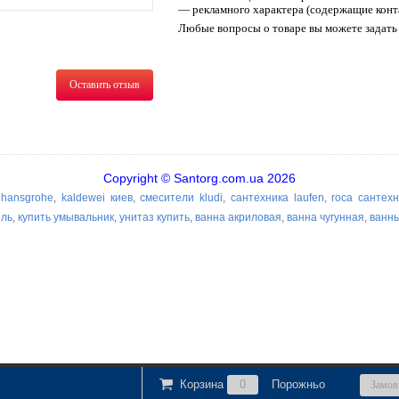
— рекламного характера (содержащие конт
Любые вопросы о товаре вы можете задать 
Оставить отзыв
Copyright © Santorg.com.ua 2026
 hansgrohe
,
kaldewei киев
,
смесители kludi
,
сантехника laufen
,
roca сантех
ель
,
купить умывальник
,
унитаз купить
,
ванна акриловая
,
ванна чугунная
,
ванн
Корзина
0
Порожньо
Замов