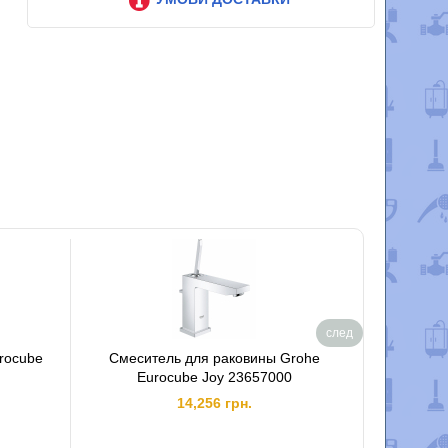
след
rocube
Смеситель для раковины Grohe
Смесител
Eurocube Joy 23657000
14,256 грн.