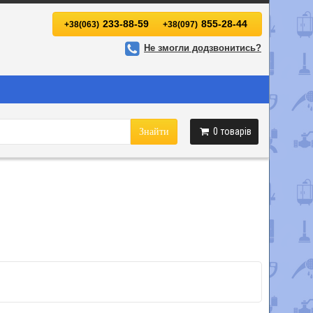
233-88-59
855-28-44
+38(063)
+38(097)
Не змогли додзвонитись?
0
товарів
Знайти