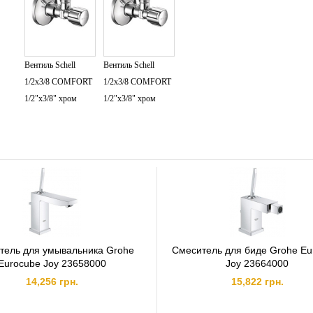
Сливной гарнитур
Способ монтажа: горизонтальный на раковину
Монтажные отверстия: 1
Гибкая подводка
Вентиль Schell
Вентиль Schell
Производитель: Германия
1/2х3/8 COMFORT
1/2х3/8 COMFORT
1/2"х3/8" хром
1/2"х3/8" хром
тель для умывальника Grohe
Смеситель для биде Grohe Eu
Eurocube Joy 23658000
Joy 23664000
14,256 грн.
15,822 грн.