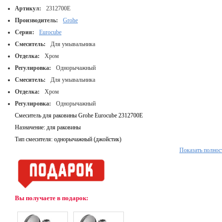
Артикул:
2312700E
Производитель:
Grohe
Серия:
Eurocube
Смеситель:
Для умывальника
Отделка:
Хром
Регулировка:
Однорычажный
Смеситель:
Для умывальника
Отделка:
Хром
Регулировка:
Однорычажный
Смеситель для раковины Grohe Eurocube 2312700E
Назначение: для раковины
Тип смесителя: однорычажный (джойстик)
Показать полнос
Излив: классический
Картридж: керамический GROHE SilkMove®
Материал смесителя: латунь
Цвет: хром, GROHE StarLight® хромированная поверхность
Вы получаете в подарок:
Аэратор SpeedClean с ограничением расхода воды 5.7 л/мин
GROHE QuickFix® быстрая монтажная система