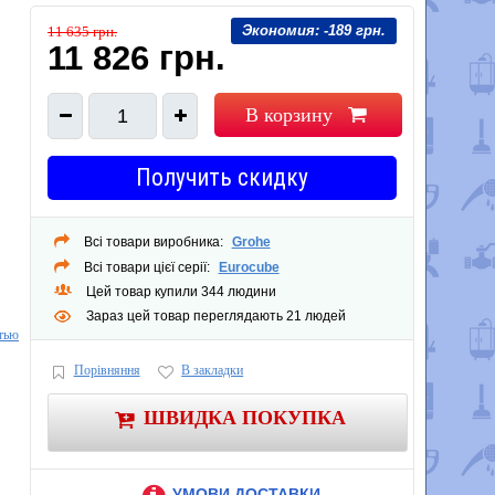
Экономия:
-189 грн.
11 635 грн.
11 826 грн.
В корзину
1
Получить скидку
Всі товари виробника:
Grohe
Всі товари цієї серії:
Eurocube
Цей товар купили 344 людини
Зараз цей товар переглядають 21 людей
тью
Порівняння
В закладки
ШВИДКА ПОКУПКА
УМОВИ ДОСТАВКИ