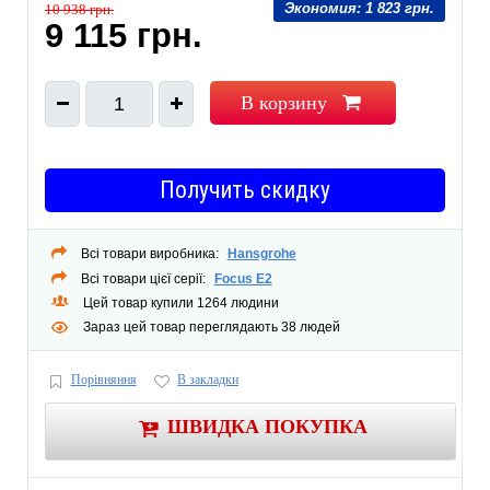
Экономия:
1 823 грн.
10 938 грн.
Тип: Смеситель
9 115 грн.
Тип конструкции (для однорычажных и джойстиковых): керамический
Тип подводки труб: гибкая
Угол поворота излива, град.: -
В корзину
1
Получить скидку
Всі товари виробника:
Hansgrohe
Всі товари цієї серії:
Focus E2
Цей товар купили 1264 людини
Зараз цей товар переглядають 38 людей
Порівняння
В закладки
ШВИДКА ПОКУПКА