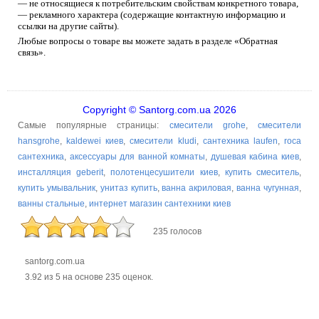
— не относящиеся к потребительским свойствам конкретного товара,
— рекламного характера (содержащие контактную информацию и
ссылки на другие сайты).
Любые вопросы о товаре вы можете задать в разделе «Обратная
связь».
Copyright © Santorg.com.ua 2026
Самые популярные страницы:
смесители grohe
,
смесители
hansgrohe
,
kaldewei киев
,
смесители kludi
,
сантехника laufen
,
roca
сантехника
,
аксессуары для ванной комнаты
,
душевая кабина киев
,
инсталляция geberit
,
полотенцесушители киев
,
купить смеситель
,
купить умывальник
,
унитаз купить
,
ванна акриловая
,
ванна чугунная
,
ванны стальные
,
интернет магазин сантехники киев
235 голосов
santorg.com.ua
3.92
из
5
на основе
235
оценок.