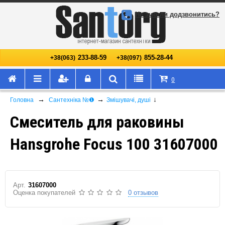
Не змогли додзвонитись?
233-88-59
855-28-44
+38(063)
+38(097)
0
→
→
↓
Головна
Сантехніка №❶
Змішувачі, душі
Смеситель для раковины
Hansgrohe Focus 100 31607000
Арт.
31607000
Оценка покупателей
0 отзывов