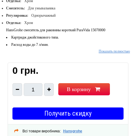
Отделка:
Хром
Смеситель:
Для умывальника
Регулировка:
Однорычажный
Отделка:
Хром
HansGrohe смеситель для раковины короткий PuraVida 15070000
Картридж джойстикового типа.
Расход воды до 7 л/мин.
Показать полностью
Аэратор с изменяемым наклоном струи.
Сливной набор push-open 1¼".
Гибкая подводка PEX c накидной гайкой 3/8.
0 грн.
Подходит для проточных водонагревателей.
В корзину
1
Получить скидку
Всі товари виробника:
Hansgrohe