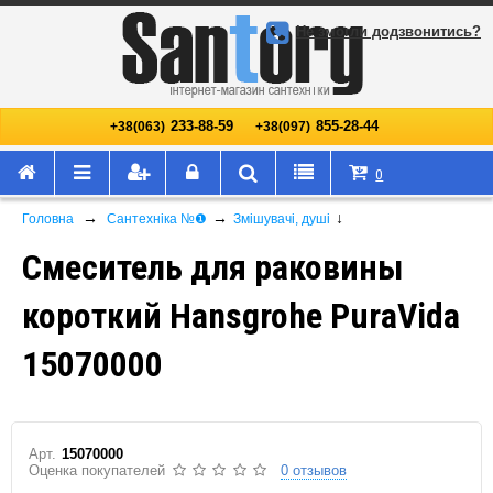
Не змогли додзвонитись?
233-88-59
855-28-44
+38(063)
+38(097)
0
→
→
↓
Головна
Сантехніка №❶
Змішувачі, душі
Смеситель для раковины
короткий Hansgrohe PuraVida
15070000
Арт.
15070000
Оценка покупателей
0 отзывов