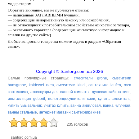
модератором.
Обратите внимание, мы не публикуем отзывы:
— написанные ЗАГЛАВНЫМИ буквами,
— содержащие ненормативную лексику или оскорбления,
— не относящиеся к потребительским свойствам конкретного товара,
— рекламного характера (содержащие контактную информацию и
ссылки на другие сайты).
Любые вопросы о товаре вы можете задать в разделе «Обратная
связь».
Copyright © Santorg.com.ua 2026
Самые популярные страницы:
смесители grohe
,
смесители
hansgrohe
,
kaldewei киев
,
смесители kludi
,
сантехника laufen
,
roca
сантехника
,
аксессуары для ванной комнаты
,
душевая кабина киев
,
инсталляция geberit
,
полотенцесушители киев
,
купить смеситель
,
купить умывальник
,
унитаз купить
,
ванна акриловая
,
ванна чугунная
,
ванны стальные
,
интернет магазин сантехники киев
235 голосов
santorg.com.ua