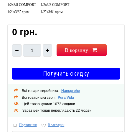
1/2х3/8 COMFORT
1/2х3/8 COMFORT
Производитель: Германия
1/2"х3/8" хром
1/2"х3/8" хром
0 грн.
В корзину
1
Получить скидку
Всі товари виробника:
Hansgrohe
Всі товари цієї серії:
Pura Vida
Цей товар купили 1072 людини
Зараз цей товар переглядають 22 людей
Порівняння
В закладки