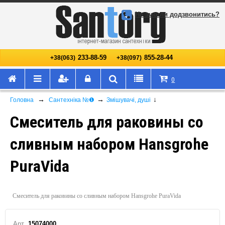
Не змогли додзвонитись?
233-88-59
855-28-44
+38(063)
+38(097)
0
→
→
↓
Головна
Сантехніка №❶
Змішувачі, душі
Смеситель для раковины со
сливным набором Hansgrohe
PuraVida
Смеситель для раковины со сливным набором Hansgrohe PuraVida
Арт.
15074000