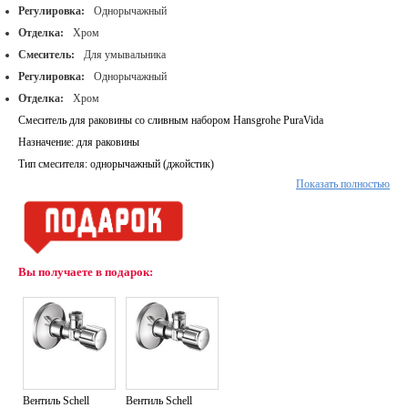
Регулировка:
Однорычажный
Отделка:
Хром
Смеситель:
Для умывальника
Регулировка:
Однорычажный
Отделка:
Хром
Смеситель для раковины со сливным набором Hansgrohe PuraVida
Назначение: для раковины
Тип смесителя: однорычажный (джойстик)
Показать полностью
Излив: классический
Картридж: керамический
Материал смесителя: латунь
Цвет: хром
Вы получаете в подарок:
Аэратор Air Power
Система QuickClean
ComfortZone 110
Сливная арматура со стержнем тяги
Способ монтажа: горизонтальный на мойку
Монтажные отверстия: 1
Вентиль Schell
Вентиль Schell
Гибкая подводка