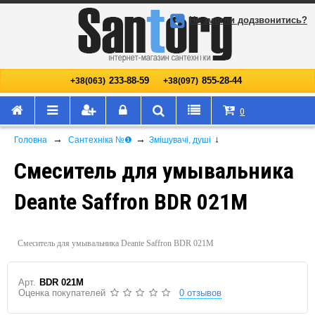
Не змогли додзвонитись?
233-88-59
855-28-44
+38(063)
+38(097)
0
→
→
↓
Головна
Сантехніка №❶
Змішувачі, душі
Смеситель для умывальника
Deante Saffron BDR 021M
Смеситель для умывальника Deante Saffron BDR 021M
Арт.
BDR 021M
Оценка покупателей
0 отзывов