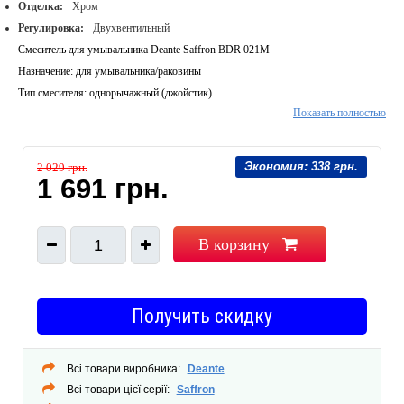
Отделка:
Хром
Регулировка:
Двухвентильный
Смеситель для умывальника Deante Saffron BDR 021M
Назначение: для умывальника/раковины
Тип смесителя: однорычажный (джойстик)
Показать полностью
Излив: классический
Картридж: керамический
Материал смесителя: латунь
Экономия:
338 грн.
2 029 грн.
Цвет: хром
1 691 грн.
Аэратор
Донный клапан
В корзину
1
Способ монтажа: горизонтальный, на умывальник
Гибкая подводка
Производитель: Польша
Получить скидку
Всі товари виробника:
Deante
Всі товари цієї серії:
Saffron