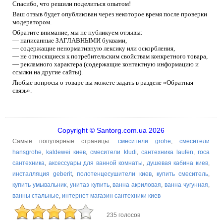
Спасибо, что решили поделиться опытом!
Ваш отзыв будет опубликован через некоторое время после проверки
модератором.
Обратите внимание, мы не публикуем отзывы:
— написанные ЗАГЛАВНЫМИ буквами,
— содержащие ненормативную лексику или оскорбления,
— не относящиеся к потребительским свойствам конкретного товара,
— рекламного характера (содержащие контактную информацию и
ссылки на другие сайты).
Любые вопросы о товаре вы можете задать в разделе «Обратная
связь».
Copyright © Santorg.com.ua 2026
Самые популярные страницы:
смесители grohe
,
смесители
hansgrohe
,
kaldewei киев
,
смесители kludi
,
сантехника laufen
,
roca
сантехника
,
аксессуары для ванной комнаты
,
душевая кабина киев
,
инсталляция geberit
,
полотенцесушители киев
,
купить смеситель
,
купить умывальник
,
унитаз купить
,
ванна акриловая
,
ванна чугунная
,
ванны стальные
,
интернет магазин сантехники киев
235 голосов