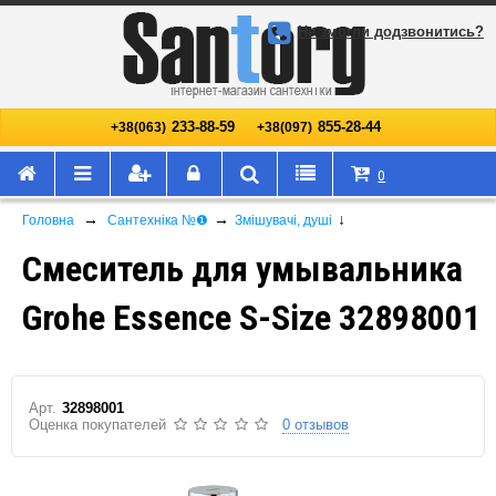
Не змогли додзвонитись?
233-88-59
855-28-44
+38(063)
+38(097)
0
→
→
↓
Головна
Сантехніка №❶
Змішувачі, душі
Смеситель для умывальника
Grohe Essence S-Size 32898001
Арт.
32898001
Оценка покупателей
0 отзывов