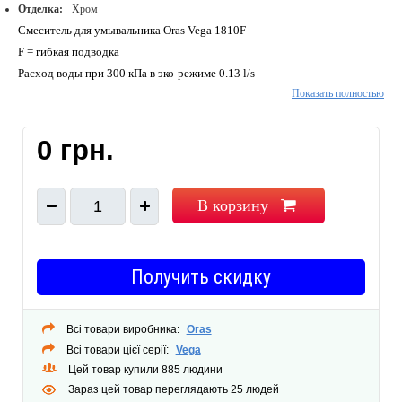
Отделка:
Хром
Смеситель для умывальника Oras Vega 1810F
F = гибкая подводка
Расход воды при 300 кПа в эко-режиме
0.13 l/s
Показать полностью
Расход воды при 300 кПа
0.18 l/s
Потеря давления при расходе 0.1 л/с
95 kPa
Тип аэратора
Аэратор
0 грн.
Расширения
Рычажный донный клапан
Тип подводки
Гибкая подводка
Специальные возможности
ECO button
В корзину
1
тип излива
Стационарный излив
Цветовое исполнение
Хром
Получить скидку
Всі товари виробника:
Oras
Всі товари цієї серії:
Vega
Цей товар купили 885 людини
Зараз цей товар переглядають 25 людей