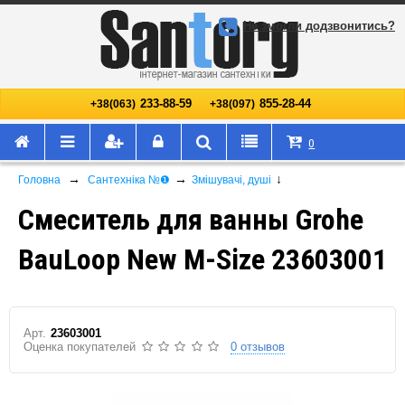
Не змогли додзвонитись?
233-88-59
855-28-44
+38(063)
+38(097)
0
→
→
↓
Головна
Сантехніка №❶
Змішувачі, душі
Смеситель для ванны Grohe
BauLoop New M-Size 23603001
Арт.
23603001
Оценка покупателей
0 отзывов