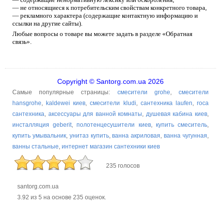
— не относящиеся к потребительским свойствам конкретного товара,
— рекламного характера (содержащие контактную информацию и
ссылки на другие сайты).
Любые вопросы о товаре вы можете задать в разделе «Обратная
связь».
Copyright © Santorg.com.ua 2026
Самые популярные страницы:
смесители grohe
,
смесители
hansgrohe
,
kaldewei киев
,
смесители kludi
,
сантехника laufen
,
roca
сантехника
,
аксессуары для ванной комнаты
,
душевая кабина киев
,
инсталляция geberit
,
полотенцесушители киев
,
купить смеситель
,
купить умывальник
,
унитаз купить
,
ванна акриловая
,
ванна чугунная
,
ванны стальные
,
интернет магазин сантехники киев
235 голосов
santorg.com.ua
3.92
из
5
на основе
235
оценок.